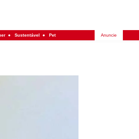
her
Sustentável
Pet
Anuncie