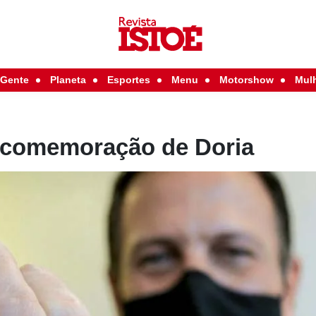
Gente
Planeta
Esportes
Menu
Motorshow
Mul
a comemoração de Doria