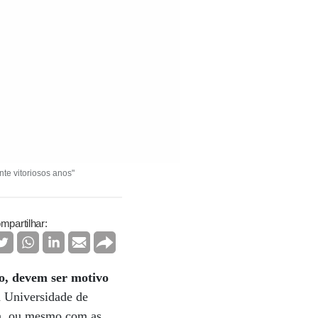
nte vitoriosos anos"
mpartilhar:
o, devem ser motivo
 Universidade de
pa, ou mesmo com as