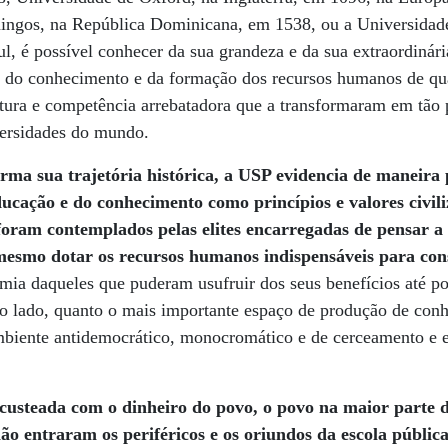
ngos, na República Dominicana, em 1538, ou a Universidad
, é possível conhecer da sua grandeza e da sua extraordinár
 do conhecimento e da formação dos recursos humanos de qua
tura e competência arrebatadora que a transformaram em tã
ersidades do mundo.
a sua trajetória histórica, a USP evidencia de maneira 
ducação e do conhecimento como princípios e valores civili
foram contemplados pelas elites encarregadas de pensar a
 mesmo dotar os recursos humanos indispensáveis para con
omia daqueles que puderam usufruir dos seus benefícios até p
ro lado, quanto o mais importante espaço de produção de con
mbiente antidemocrático, monocromático e de cerceamento e e
custeada com o dinheiro do povo, o povo na maior parte de
ão entraram os periféricos e os oriundos da escola públic