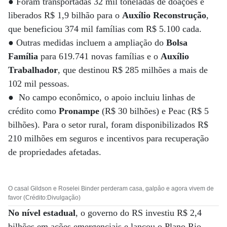
● Foram transportadas 32 mil toneladas de doações e
liberados R$ 1,9 bilhão para o
Auxílio Reconstrução
,
que beneficiou 374 mil famílias com R$ 5.100 cada.
● Outras medidas incluem a ampliação do
Bolsa
Família
para 619.741 novas famílias e o
Auxílio
Trabalhador
, que destinou R$ 285 milhões a mais de
102 mil pessoas.
● No campo econômico, o apoio incluiu linhas de
crédito como
Pronampe
(R$ 30 bilhões) e Peac (R$ 5
bilhões). Para o setor rural, foram disponibilizados R$
210 milhões em seguros e incentivos para recuperação
de propriedades afetadas.
O casal Gildson e Roselei Binder perderam casa, galpâo e agora vivem de
favor (Crédito:Divulgação)
No nível estadual
, o governo do RS investiu R$ 2,4
bilhões em ações emergenciais e lançou o Plano Rio