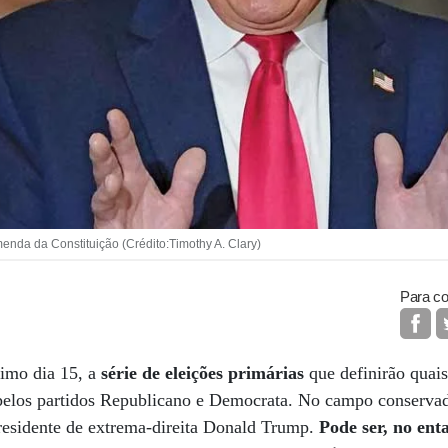
enda da Constituição (Crédito:Timothy A. Clary)
Para co
imo dia 15, a
série de eleições primárias
que definirão quais
pelos partidos Republicano e Democrata. No campo conservado
presidente de extrema-direita Donald Trump.
Pode ser, no ent