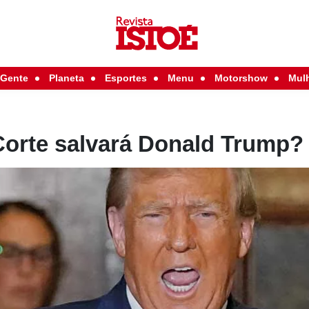
Gente
Planeta
Esportes
Menu
Motorshow
Mul
orte salvará Donald Trump?