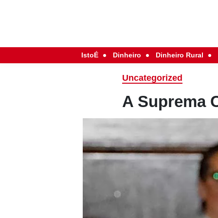
IstoÉ
Dinheiro
Dinheiro Rural
Uncategorized
A Suprema C