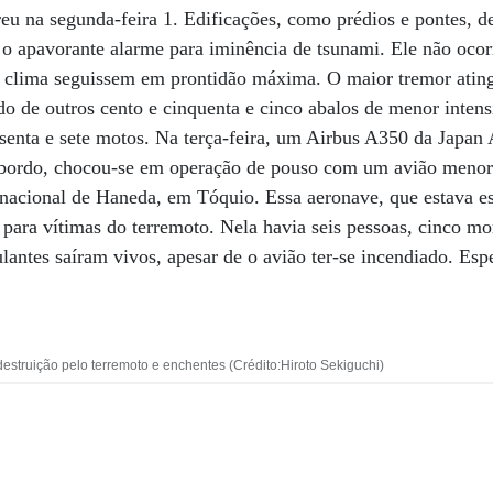
reu na segunda-feira 1. Edificações, como prédios e pontes, d
 o apavorante alarme para iminência de tsunami. Ele não ocor
em clima seguissem em prontidão máxima. O maior tremor atin
do de outros cento e cinquenta e cinco abalos de menor intens
ssenta e sete motos. Na terça-feira, um Airbus A350 da Japan 
a bordo, chocou-se em operação de pouso com um avião menor
ernacional de Haneda, em Tóquio. Essa aeronave, que estava es
para vítimas do terremoto. Nela havia seis pessoas, cinco m
ulantes saíram vivos, apesar de o avião ter-se incendiado. Esp
destruição pelo terremoto e enchentes (Crédito:Hiroto Sekiguchi)