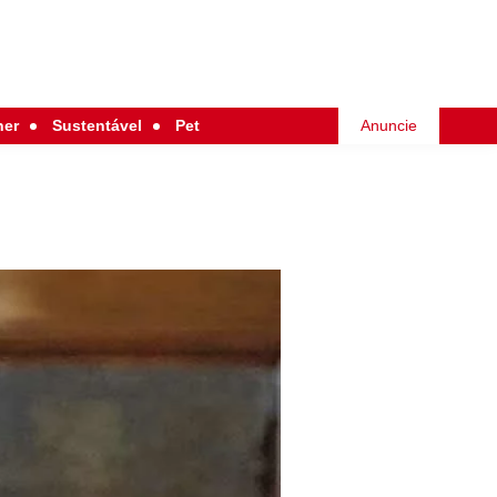
her
Sustentável
Pet
Anuncie