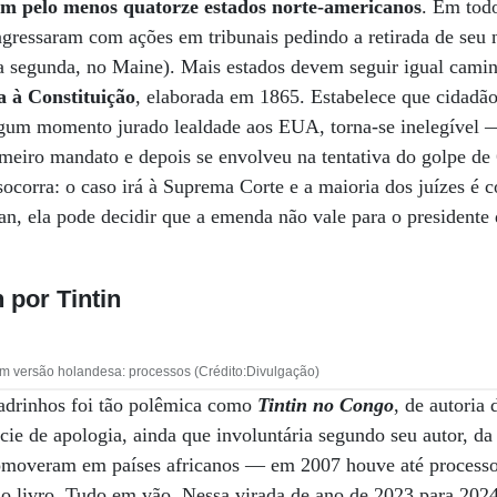
em pelo menos quatorze estados norte-americanos
. Em todo
ngressaram com ações em tribunais pedindo a retirada de seu 
 a segunda, no Maine). Mais estados devem seguir igual cami
 à Constituição
, elaborada em 1865. Estabelece que cidadã
algum momento jurado lealdade aos EUA, torna-se inelegível
meiro mandato e depois se envolveu na tentativa do golpe de 
ocorra: o caso irá à Suprema Corte e a maioria dos juízes é 
n, ela pode decidir que a emenda não vale para o presidente 
n por Tintin
m versão holandesa: processos (Crédito:Divulgação)
adrinhos foi tão polêmica como
Tintin no Congo
, de autoria
cie de apologia, ainda que involuntária segundo seu autor, da 
omoveram em países africanos — em 2007 houve até processos
do livro. Tudo em vão. Nessa virada de ano de 2023 para 202