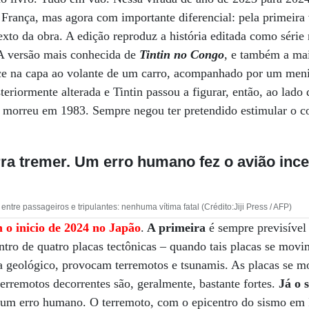
França, mas agora com importante diferencial: pela primeira
exto da obra. A edição reproduz a história editada como série 
A versão mais conhecida de
Tintin no Congo
, e também a mai
ece na capa ao volante de um carro, acompanhado por um men
steriormente alterada e Tintin passou a figurar, então, ao lado
é morreu em 1983. Sempre negou ter pretendido estimular o c
erra tremer. Um erro humano fez o avião inc
ntre passageiros e tripulantes: nenhuma vítima fatal (Crédito:Jiji Press / AFP)
o inicio de 2024 no Japão
.
A primeira
é sempre previsível
tro de quatro placas tectônicas – quando tais placas se mo
ta geológico, provocam terremotos e tsunamis. As placas se 
erremotos decorrentes são, geralmente, bastante fortes.
Já o s
 um erro humano. O terremoto, com o epicentro do sismo em 