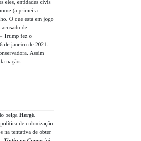
s eles, entidades civis
nome (a primeira
nho. O que está em jogo
o acusado de
 — Trump fez o
6 de janeiro de 2021.
conservadora. Assim
da nação.
 do belga
Hergé
.
política de colonização
 na tentativa de obter
4,
Tintin no Congo
foi