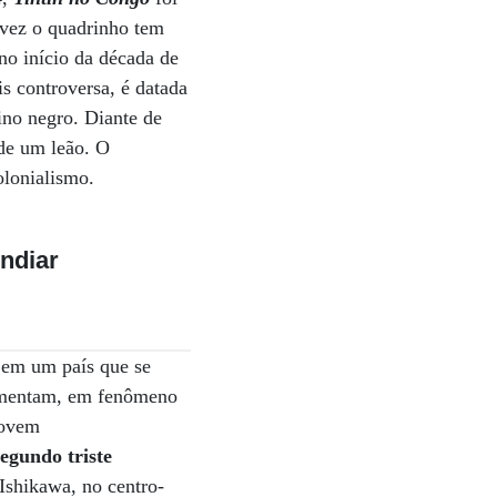
 vez o quadrinho tem
no início da década de
s controversa, é datada
ino negro. Diante de
 de um leão. O
olonialismo.
endiar
 em um país que se
vimentam, em fenômeno
movem
egundo triste
Ishikawa, no centro-