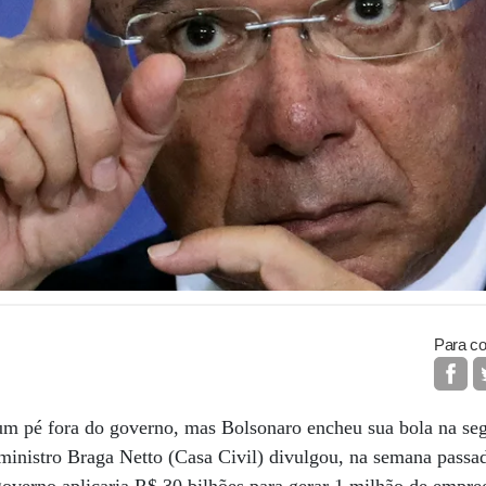
Para co
m pé fora do governo, mas Bolsonaro encheu sua bola na segu
ministro Braga Netto (Casa Civil) divulgou, na semana passad