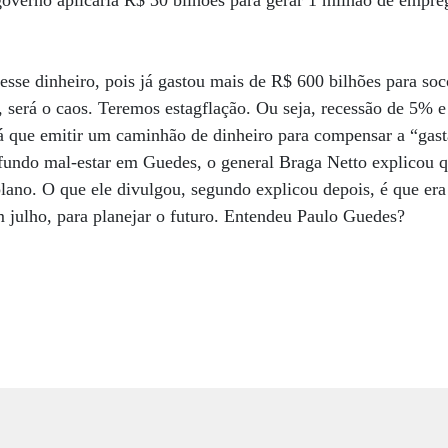
governo aplicaria R$ 30 bilhões para gerar 1 milhão de empreg
esse dinheiro, pois já gastou mais de R$ 600 bilhões para soc
s, será o caos. Teremos estagflação. Ou seja, recessão de 5% e
á que emitir um caminhão de dinheiro para compensar a “gast
undo mal-estar em Guedes, o general Braga Netto explicou qu
lano. O que ele divulgou, segundo explicou depois, é que er
m julho, para planejar o futuro. Entendeu Paulo Guedes?