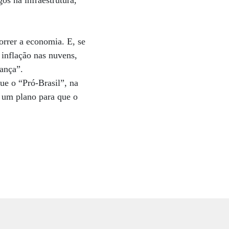
os na infraestrutura,
orrer a economia. E, se
 inflação nas nuvens,
ança”.
e o “Pró-Brasil”, na
a um plano para que o