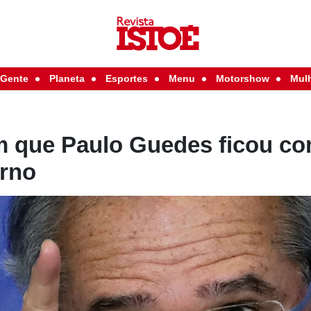
Gente
Planeta
Esportes
Menu
Motorshow
Mul
 que Paulo Guedes ficou c
erno