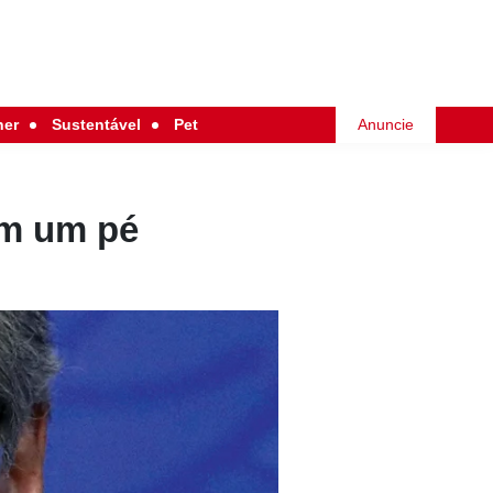
her
Sustentável
Pet
Anuncie
om um pé