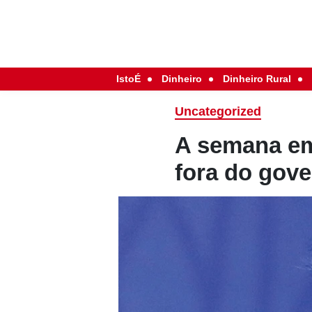
IstoÉ
Dinheiro
Dinheiro Rural
Uncategorized
A semana em
fora do gov