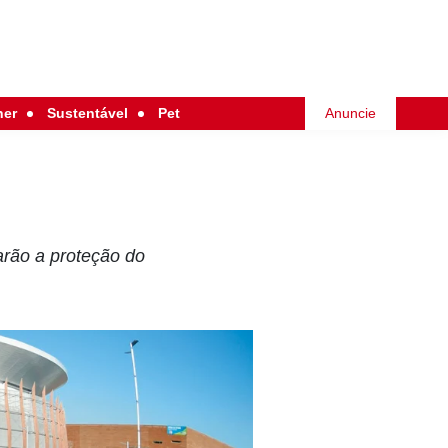
her
Sustentável
Pet
Anuncie
rão a proteção do