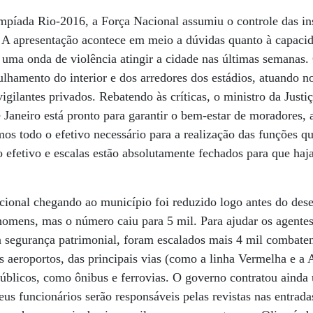
mpíada Rio-2016, a Força Nacional assumiu o controle das in
. A apresentação acontece em meio a dúvidas quanto à capaci
 uma onda de violência atingir a cidade nas últimas semanas.
rulhamento do interior e dos arredores dos estádios, atuando n
igilantes privados. Rebatendo às críticas, o ministro da Justi
Janeiro está pronto para garantir o bem-estar de moradores, at
mos todo o efetivo necessário para a realização das funções q
o efetivo e escalas estão absolutamente fechados para que haja
cional chegando ao município foi reduzido logo antes do des
homens, mas o número caiu para 5 mil. Para ajudar os agentes
a segurança patrimonial, foram escalados mais 4 mil combaten
 aeroportos, das principais vias (como a linha Vermelha e a 
 públicos, como ônibus e ferrovias. O governo contratou aind
eus funcionários serão responsáveis pelas revistas nas entrad