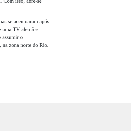
. Com isso, abre-se
mas se acentuaram após
de uma TV alemã e
e assumir o
, na zona norte do Rio.