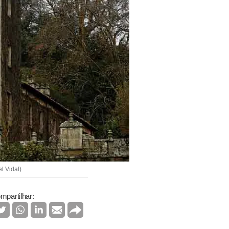
l Vidal)
mpartilhar: