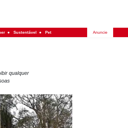
her
Sustentável
Pet
Anuncie
bir qualquer
ssoas