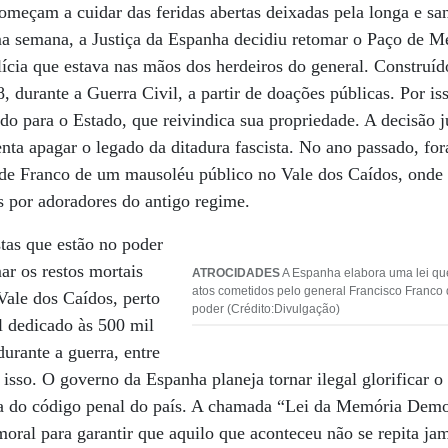
meçam a cuidar das feridas abertas deixadas pela longa e san
a semana, a Justiça da Espanha decidiu retomar o Paço de Me
lícia que estava nas mãos dos herdeiros do general. Construíd
, durante a Guerra Civil, a partir de doações públicas. Por iss
ido para o Estado, que reivindica sua propriedade. A decisão j
nta apagar o legado da ditadura fascista. No ano passado, f
s de Franco de um mausoléu público no Vale dos Caídos, onde
s por adoradores do antigo regime.
tas que estão no poder
r os restos mortais
ATROCIDADES
A Espanha elabora uma lei qu
atos cometidos pelo general Francisco Franco
Vale dos Caídos, perto
poder (Crédito:Divulgação)
 dedicado às 500 mil
urante a guerra, entre
isso. O governo da Espanha planeja tornar ilegal glorificar 
 do código penal do país. A chamada “Lei da Memória Democ
oral para garantir que aquilo que aconteceu não se repita jam