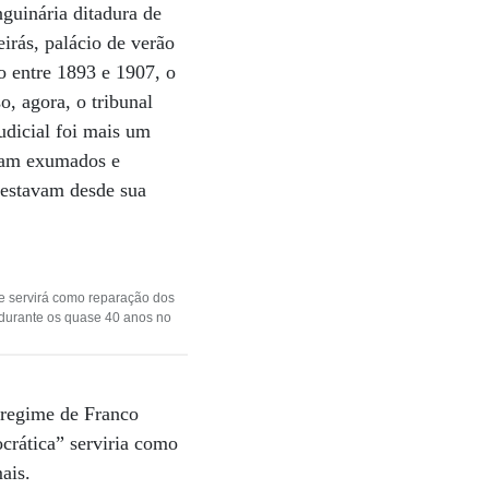
guinária ditadura de
irás, palácio de verão
o entre 1893 e 1907, o
o, agora, o tribunal
udicial foi mais um
oram exumados e
 estavam desde sua
e servirá como reparação dos
 durante os quase 40 anos no
o regime de Franco
rática” serviria como
ais.