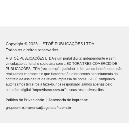
Copyright © 2026 - ISTOÉ PUBLICAÇÕES LTDA
Todos os direitos reservados.
A ISTOÉ PUBLICAÇÕES LTDA é um portal digital independente e sem
vinculação editorial e societária com a EDITORA TRES COMÉRCIO DE
PUBLICACÕES LTDA (recuperação judicial). Informamos também que não
realizamos cobranças e que também não oferecemos cancelamento do
contrato de assinatura da revista impressa de nome ISTOÉ, tampouco
autorizamos terceiros a fazê-lo, nos responsabilizamos apenas pelo
https://istoe.com.br
conteúdo digital “
” e seus respectivos sites.
|
Política de Privacidade
Assessoria de Imprensa:
grupoentre.imprensa@agenciafr.com.br