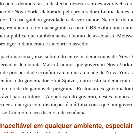
do pelos democratas, o desfecho deveria ser desfavorável: o r
ico de Nova York, elaborado pela procuradora Letitia James,
ador. O caso ganhou gravidade cada vez maior. Na noite do d
o, renunciou, e no dia seguinte o canal CBS exibiu uma entr
ria pública que também acusa Cuomo de assediá-la. Melissa
proteger o democrata e encobrir o assédio.
acto nacional, mas sobretudo entre os democratas de Nova Y
governador democrata Mario Cuomo, que governou Nova York e
 de prosperidade econômica em que a cidade de Nova York s
enúncia do governador Eliot Spitzer, outra estrela democrata
 uma rede de garotas de programa. Restou ao ex-governador te
rável para o futuro. “A operação do governo, nestes tempos 
erder a energia com distrações é a última coisa que um gover
disse Cuomo no seu discurso de renúncia.
inaceitável em qualquer ambiente, especial