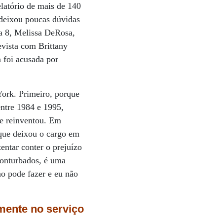
elatório de mais de 140
 deixou poucas dúvidas
ia 8, Melissa DeRosa,
evista com Brittany
 foi acusada por
ork. Primeiro, porque
ntre 1984 e 1995,
e reinventou. Em
 que deixou o cargo em
ntar conter o prejuízo
conturbados, é uma
no pode fazer e eu não
mente no serviço