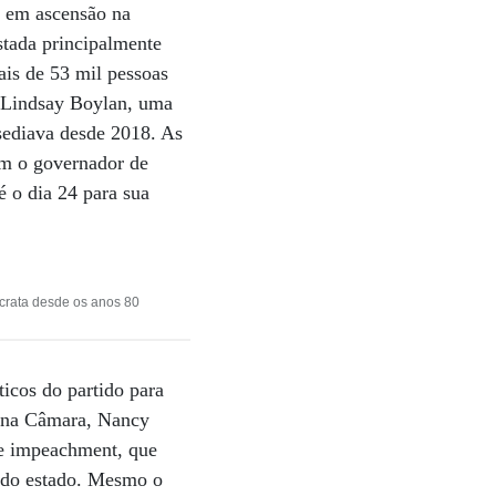
a em ascensão na
stada principalmente
ais de 53 mil pessoas
o Lindsay Boylan, uma
ssediava desde 2018. As
em o governador de
é o dia 24 para sua
rata desde os anos 80
ticos do partido para
a na Câmara, Nancy
de impeachment, que
l do estado. Mesmo o