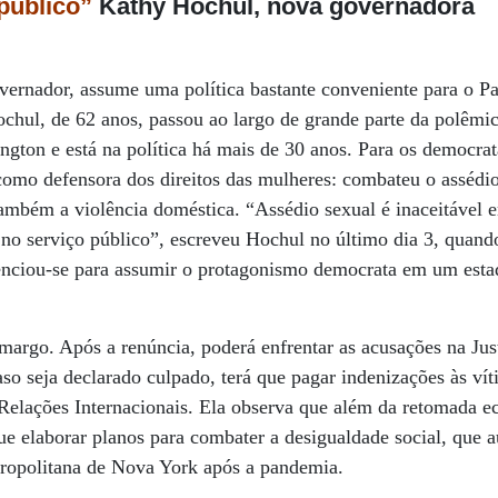
público”
Kathy Hochul, nova governadora
vernador, assume uma política bastante conveniente para o P
hul, de 62 anos, passou ao largo de grande parte da polêmic
gton e está na política há mais de 30 anos. Para os democrat
a como defensora dos direitos das mulheres: combateu o assédi
também a violência doméstica. “Assédio sexual é inaceitável
 no serviço público”, escreveu Hochul no último dia 3, quan
enciou-se para assumir o protagonismo democrata em um esta
margo. Após a renúncia, poderá enfrentar as acusações na Jus
aso seja declarado culpado, terá que pagar indenizações às ví
 Relações Internacionais. Ela observa que além da retomada 
ue elaborar planos para combater a desigualdade social, que
tropolitana de Nova York após a pandemia.