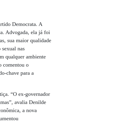
artido Democrata. A
a. Advogada, ela já foi
as, sua maior qualidade
o sexual nas
 em qualquer ambiente
do comentou o
do-chave para a
tiça. “O ex-governador
timas”, avalia Denilde
econômica, a nova
 aumentou