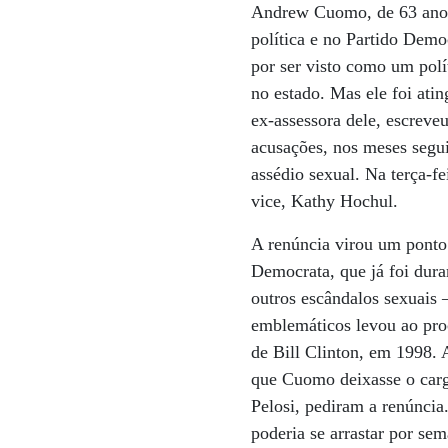
Andrew Cuomo, de 63 anos,
política e no Partido Dem
por ser visto como um pol
no estado. Mas ele foi at
ex-assessora dele, escreve
acusações, nos meses segu
assédio sexual. Na terça-fe
vice, Kathy Hochul.
A renúncia virou um ponto 
Democrata, que já foi dura
outros escândalos sexuais
emblemáticos levou ao pr
de Bill Clinton, em 1998. A
que Cuomo deixasse o carg
Pelosi, pediram a renúnci
poderia se arrastar por se