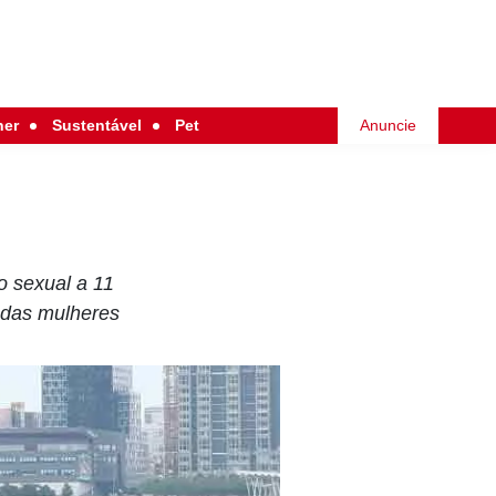
her
Sustentável
Pet
Anuncie
o sexual a 11
 das mulheres