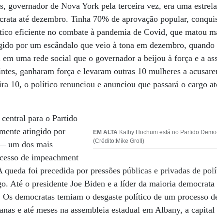
 governador de Nova York pela terceira vez, era uma estrel
ocrata até dezembro. Tinha 70% de aprovação popular, conqui
ítico eficiente no combate à pandemia de Covid, que matou m
ingido por um escândalo que veio à tona em dezembro, quand
u em uma rede social que o governador a beijou à força e a a
intes, ganharam força e levaram outras 10 mulheres a acusar
ira 10, o político renunciou e anunciou que passará o cargo at
central para o Partido
mente atingido por
EM ALTA
Kathy Hochum está no Partido Democ
(Crédito:Mike Groll)
 — um dos mais
ocesso de impeachment
 queda foi precedida por pressões públicas e privadas de polí
o. Até o presidente Joe Biden e a líder da maioria democrat
a. Os democratas temiam o desgaste político de um processo 
manas e até meses na assembleia estadual em Albany, a capita