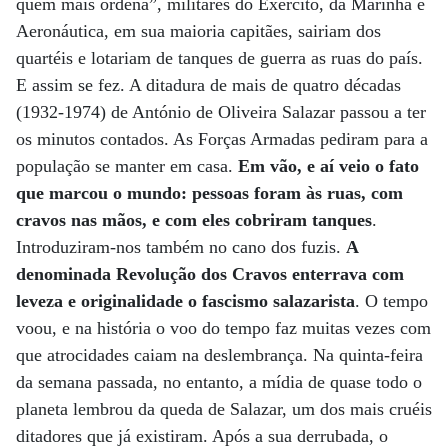
quem mais ordena”, militares do Exército, da Marinha e
Aeronáutica, em sua maioria capitães, sairiam dos
quartéis e lotariam de tanques de guerra as ruas do país.
E assim se fez. A ditadura de mais de quatro décadas
(1932-1974) de António de Oliveira Salazar passou a ter
os minutos contados. As Forças Armadas pediram para a
população se manter em casa.
Em vão, e aí veio o fato
que marcou o mundo: pessoas foram às ruas, com
cravos nas mãos, e com eles cobriram tanques
.
Introduziram-nos também no cano dos fuzis.
A
denominada Revolução dos Cravos enterrava com
leveza e originalidade o fascismo salazarista
. O tempo
voou, e na história o voo do tempo faz muitas vezes com
que atrocidades caiam na deslembrança. Na quinta-feira
da semana passada, no entanto, a mídia de quase todo o
planeta lembrou da queda de Salazar, um dos mais cruéis
ditadores que já existiram. Após a sua derrubada, o