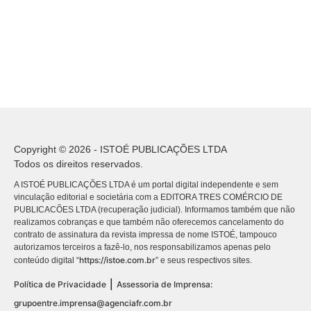
Copyright © 2026 - ISTOÉ PUBLICAÇÕES LTDA
Todos os direitos reservados.
A ISTOÉ PUBLICAÇÕES LTDA é um portal digital independente e sem
vinculação editorial e societária com a EDITORA TRES COMÉRCIO DE
PUBLICACÕES LTDA (recuperação judicial). Informamos também que não
realizamos cobranças e que também não oferecemos cancelamento do
contrato de assinatura da revista impressa de nome ISTOÉ, tampouco
autorizamos terceiros a fazê-lo, nos responsabilizamos apenas pelo
https://istoe.com.br
conteúdo digital “
” e seus respectivos sites.
|
Política de Privacidade
Assessoria de Imprensa:
grupoentre.imprensa@agenciafr.com.br