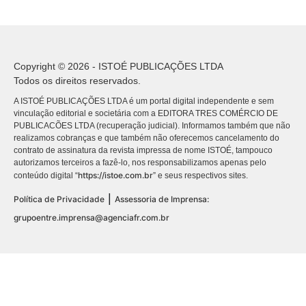
Copyright © 2026 - ISTOÉ PUBLICAÇÕES LTDA
Todos os direitos reservados.
A ISTOÉ PUBLICAÇÕES LTDA é um portal digital independente e sem
vinculação editorial e societária com a EDITORA TRES COMÉRCIO DE
PUBLICACÕES LTDA (recuperação judicial). Informamos também que não
realizamos cobranças e que também não oferecemos cancelamento do
contrato de assinatura da revista impressa de nome ISTOÉ, tampouco
autorizamos terceiros a fazê-lo, nos responsabilizamos apenas pelo
https://istoe.com.br
conteúdo digital “
” e seus respectivos sites.
|
Política de Privacidade
Assessoria de Imprensa:
grupoentre.imprensa@agenciafr.com.br