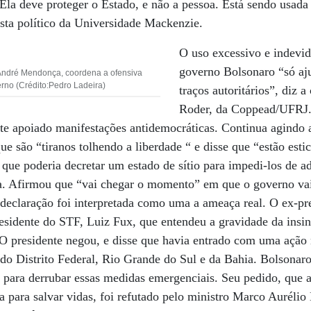
. Ela deve proteger o Estado, e não a pessoa. Está sendo usad
sta político da Universidade Mackenzie.
O uso excessivo e indevid
governo Bolsonaro “só aj
 André Mendonça, coordena a ofensiva
erno (Crédito:Pedro Ladeira)
traços autoritários”, diz a
Roder, da Coppead/UFRJ.
te apoiado manifestações antidemocráticas. Continua agindo 
ue são “tiranos tolhendo a liberdade “ e disse que “estão esti
o que poderia decretar um estado de sítio para impedi-los de a
ia. Afirmou que “vai chegar o momento” em que o governo va
 declaração foi interpretada como uma a ameaça real. O ex-p
esidente do STF, Luiz Fux, que entendeu a gravidade da insi
O presidente negou, e disse que havia entrado com uma ação 
do Distrito Federal, Rio Grande do Sul e da Bahia. Bolsonar
para derrubar essas medidas emergenciais. Seu pedido, que 
a para salvar vidas, foi refutado pelo ministro Marco Aurélio