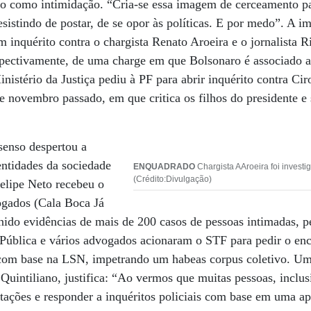
ão como intimidação. “Cria-se essa imagem de cerceamento par
sistindo de postar, de se opor às políticas. E por medo”. A 
m inquérito contra o chargista Renato Aroeira e o jornalista R
pectivamente, de uma charge em que Bolsonaro é associado a 
nistério da Justiça pediu à PF para abrir inquérito contra C
e novembro passado, em que critica os filhos do presidente e 
ssenso despertou a
entidades da sociedade
ENQUADRADO
Chargista AAroeira foi investi
(Crédito:Divulgação)
Felipe Neto recebeu o
ogados (Cala Boca Já
unido evidências de mais de 200 casos de pessoas intimadas, p
 Pública e vários advogados acionaram o STF para pedir o en
s com base na LSN, impetrando um habeas corpus coletivo. Um
uintiliano, justifica: “Ao vermos que muitas pessoas, inclu
tações e responder a inquéritos policiais com base em uma a