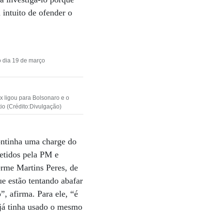
 intuito de ofender o
o dia 19 de março
x ligou para Bolsonaro e o
io (Crédito:Divulgação)
continha uma charge do
etidos pela PM e
rme Martins Peres, de
ue estão tentando abafar
, afirma. Para ele, “é
 já tinha usado o mesmo