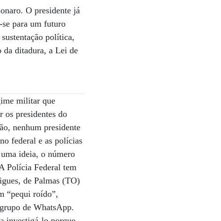
onaro. O presidente já
o-se para um futuro
sustentação política,
o da ditadura, a Lei de
ime militar que
r os presidentes do
tão, nenhum presidente
no federal e as polícias
er uma ideia, o número
A Polícia Federal tem
rigues, de Palmas (TO)
m “pequi roído”,
um grupo de WhatsApp.
a investigá-lo porque