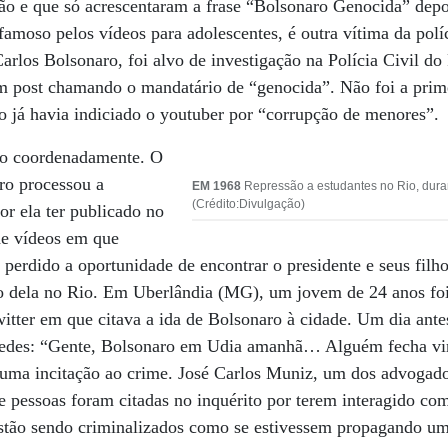
ção e que só acrescentaram a frase “Bolsonaro Genocida” depo
famoso pelos vídeos para adolescentes, é outra vítima da políc
Carlos Bolsonaro, foi alvo de investigação na Polícia Civil do
m post chamando o mandatário de “genocida”. Não foi a prime
 já havia indiciado o youtuber por “corrupção de menores”.
do coordenadamente. O
ro processou a
EM 1968
Repressão a estudantes no Rio, duran
(Crédito:Divulgação)
or ela ter publicado no
de vídeos em que
 perdido a oportunidade de encontrar o presidente e seus fil
dela no Rio. Em Uberlândia (MG), um jovem de 24 anos foi 
itter em que citava a ida de Bolsonaro à cidade. Um dia ante
 redes: “Gente, Bolsonaro em Udia amanhã… Alguém fecha vir
o uma incitação ao crime. José Carlos Muniz, um dos advogado
te pessoas foram citadas no inquérito por terem interagido com
stão sendo criminalizados como se estivessem propagando uma