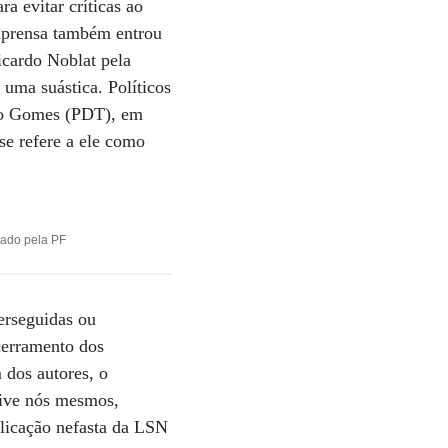
a evitar críticas ao
imprensa também entrou
icardo Noblat pela
uma suástica. Políticos
iro Gomes (PDT), em
se refere a ele como
gado pela PF
erseguidas ou
cerramento dos
 dos autores, o
sive nós mesmos,
plicação nefasta da LSN