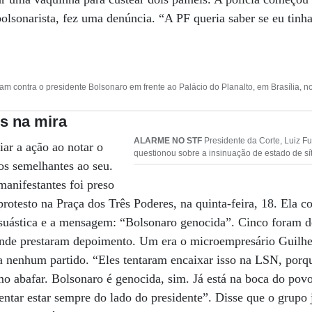
olsonarista, fez uma denúncia. “A PF queria saber se eu tinha
am contra o presidente Bolsonaro em frente ao Palácio do Planalto, em Brasília, n
os na mira
ALARME NO STF
Presidente da Corte, Luiz Fu
ar a ação ao notar o
questionou sobre a insinuação de estado de sít
s semelhantes ao seu.
anifestantes foi preso
protesto na Praça dos Três Poderes, na quinta-feira, 18. Ela 
suástica e a mensagem: “Bolsonaro genocida”. Cinco foram d
nde prestaram depoimento. Um era o microempresário Guilhe
 a nenhum partido. “Eles tentaram encaixar isso na LSN, porq
 abafar. Bolsonaro é genocida, sim. Já está na boca do povo”
tentar estar sempre do lado do presidente”. Disse que o grupo