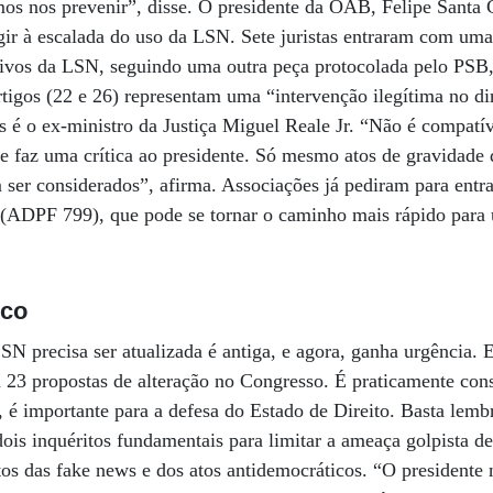
os nos prevenir”, disse. O presidente da OAB, Felipe Santa 
gir à escalada do uso da LSN. Sete juristas entraram com um
itivos da LSN, seguindo uma outra peça protocolada pelo PSB
rtigos (22 e 26) representam uma “intervenção ilegítima no dir
 é o ex-ministro da Justiça Miguel Reale Jr. “Não é compatív
se faz uma crítica ao presidente. Só mesmo atos de gravidade
m ser considerados”, afirma. Associações já pediram para entr
o (ADPF 799), que pode se tornar o caminho mais rápido pa
ico
N precisa ser atualizada é antiga, e agora, ganha urgência. E
 23 propostas de alteração no Congresso. É praticamente con
 é importante para a defesa do Estado de Direito. Basta lemb
dois inquéritos fundamentais para limitar a ameaça golpista de
tos das fake news e dos atos antidemocráticos. “O presidente