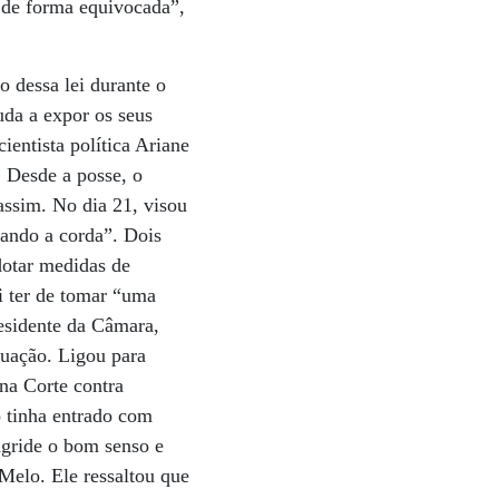
a de forma equivocada”,
o dessa lei durante o
uda a expor os seus
 cientista política Ariane
 Desde a posse, o
assim. No dia 21, visou
cando a corda”. Dois
dotar medidas de
i ter de tomar “uma
residente da Câmara,
nuação. Ligou para
na Corte contra
o tinha entrado com
agride o bom senso e
 Melo. Ele ressaltou que