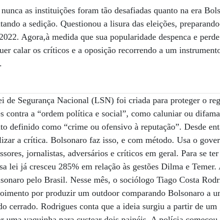
nunca as instituições foram tão desafiadas quanto na era Bols
itando a sedição. Questionou a lisura das eleições, preparand
2022. Agora,à medida que sua popularidade despenca e perde 
Quer calar os críticos e a oposição recorrendo a um instrument
.
i de Segurança Nacional (LSN) foi criada para proteger o reg
s contra a “ordem política e social”, como caluniar ou difama
ato definido como “crime ou ofensivo à reputação”. Desde en
izar a crítica. Bolsonaro faz isso, e com método. Usa o gover
essores, jornalistas, adversários e críticos em geral. Para se t
sa lei já cresceu 285% em relação às gestões Dilma e Temer. 
lsonaro pelo Brasil. Nesse mês, o sociólogo Tiago Costa Rod
depoimento por produzir um outdoor comparando Bolsonaro a u
 do cerrado. Rodrigues conta que a ideia surgiu a partir de 
iar uma vaquinha para custear dois painéis. A polícia começou 