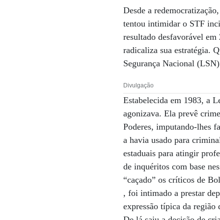
Desde a redemocratização, 
tentou intimidar o STF inc
resultado desfavorável em 
radicaliza sua estratégia. 
Segurança Nacional (LSN)
Divulgação
Estabelecida em 1983, a Le
agonizava. Ela prevê crime
Poderes, imputando-lhes f
a havia usado para criminal
estaduais para atingir prof
de inquéritos com base nes
“caçado” os críticos de Bo
, foi intimado a prestar 
expressão típica da região
De lá saiu a decisão de cr