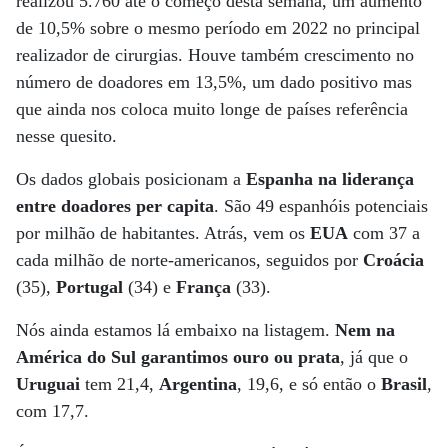
realizou 5.760 até o começo desta semana, um aumento
de 10,5% sobre o mesmo período em 2022 no principal
realizador de cirurgias. Houve também crescimento no
número de doadores em 13,5%, um dado positivo mas
que ainda nos coloca muito longe de países referência
nesse quesito.
Os dados globais posicionam a
Espanha na liderança
entre doadores per capita
. São 49 espanhóis potenciais
por milhão de habitantes. Atrás, vem os
EUA
com 37 a
cada milhão de norte-americanos, seguidos por
Croácia
(35),
Portugal
(34) e
França
(33).
Nós ainda estamos lá embaixo na listagem.
Nem na
América do Sul garantimos ouro ou prata
, já que o
Uruguai
tem 21,4,
Argentina
, 19,6, e só então o
Brasil
,
com 17,7.