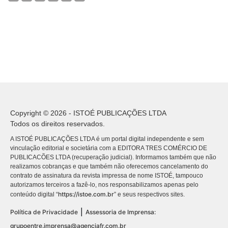
Copyright © 2026 - ISTOÉ PUBLICAÇÕES LTDA
Todos os direitos reservados.
A ISTOÉ PUBLICAÇÕES LTDA é um portal digital independente e sem
vinculação editorial e societária com a EDITORA TRES COMÉRCIO DE
PUBLICACÕES LTDA (recuperação judicial). Informamos também que não
realizamos cobranças e que também não oferecemos cancelamento do
contrato de assinatura da revista impressa de nome ISTOÉ, tampouco
autorizamos terceiros a fazê-lo, nos responsabilizamos apenas pelo
https://istoe.com.br
conteúdo digital “
” e seus respectivos sites.
|
Política de Privacidade
Assessoria de Imprensa:
grupoentre.imprensa@agenciafr.com.br