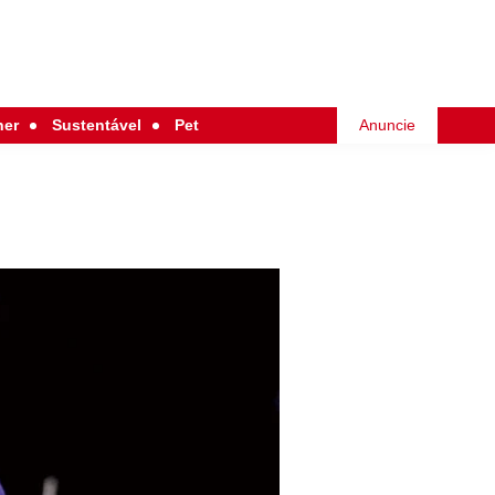
her
Sustentável
Pet
Anuncie