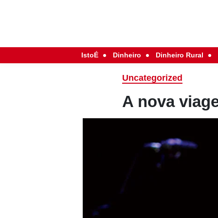
IstoÉ
Dinheiro
Dinheiro Rural
Uncategorized
A nova viag