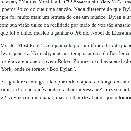
uração, “Murder Most Foul” (“O Assassinato Mais Vil”, frase
 poema épico do que uma canção. Nada diferente do que Dyl
empre foi muito mais um letrista do que um músico. Dylan é 
com sua visão única da realidade por meio da voz tão anasal
 que foi o único músico a ganhar o Prêmio Nobel de Literatur
“Murder Most Foul” acompanhado por um tímido trio de piano,
s leva apenas a Kennedy, mas aos tempos áureos da Beatleman
. Uma época em que o jovem Robert Zimmerman havia acabado
a York, onde se tornou “Bob Dylan”.
e seguidores com gratidão por todo o apoio ao longo dos ano
empo, acho que vocês podem achar interessante”, diz sua not
 22. A voz continua igual, mas o olhar desafiador que o torn
.