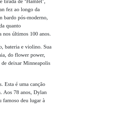
 tirada de ‘Hamlet’,
an fez ao longo da
um bardo pós-moderno,
ada quanto
a nos últimos 100 anos.
 bateria e violino. Sua
ia, do flower power,
 de deixar Minneapolis
s. Esta é uma canção
a. Aos 78 anos, Dylan
ou famoso deu lugar à