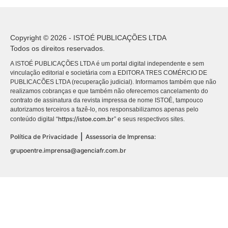
Copyright © 2026 - ISTOÉ PUBLICAÇÕES LTDA
Todos os direitos reservados.
A ISTOÉ PUBLICAÇÕES LTDA é um portal digital independente e sem
vinculação editorial e societária com a EDITORA TRES COMÉRCIO DE
PUBLICACÕES LTDA (recuperação judicial). Informamos também que não
realizamos cobranças e que também não oferecemos cancelamento do
contrato de assinatura da revista impressa de nome ISTOÉ, tampouco
autorizamos terceiros a fazê-lo, nos responsabilizamos apenas pelo
https://istoe.com.br
conteúdo digital “
” e seus respectivos sites.
|
Política de Privacidade
Assessoria de Imprensa:
grupoentre.imprensa@agenciafr.com.br