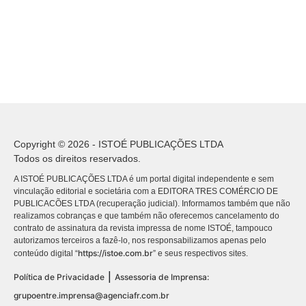
Copyright © 2026 - ISTOÉ PUBLICAÇÕES LTDA
Todos os direitos reservados.
A ISTOÉ PUBLICAÇÕES LTDA é um portal digital independente e sem
vinculação editorial e societária com a EDITORA TRES COMÉRCIO DE
PUBLICACÕES LTDA (recuperação judicial). Informamos também que não
realizamos cobranças e que também não oferecemos cancelamento do
contrato de assinatura da revista impressa de nome ISTOÉ, tampouco
autorizamos terceiros a fazê-lo, nos responsabilizamos apenas pelo
https://istoe.com.br
conteúdo digital “
” e seus respectivos sites.
|
Política de Privacidade
Assessoria de Imprensa:
grupoentre.imprensa@agenciafr.com.br