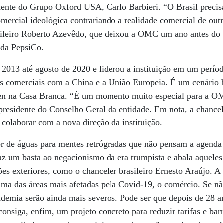
idente do Grupo Oxford USA, Carlo Barbieri. “O Brasil preci
ercial ideológica contrariando a realidade comercial de outr
asileiro Roberto Azevêdo, que deixou a OMC um ano antes do 
 da PepsiCo.
 2013 até agosto de 2020 e liderou a instituição em um perío
os comerciais com a China e a União Europeia. É um cenário 
en na Casa Branca. “É um momento muito especial para a OM
residente do Conselho Geral da entidade. Em nota, a chancela
 colaborar com a nova direção da instituição.
sor de águas para mentes retrógradas que não pensam a agend
traz um basta ao negacionismo da era trumpista e abala aquel
ões exteriores, como o chanceler brasileiro Ernesto Araújo. 
uma das áreas mais afetadas pela Covid-19, o comércio. Se n
andemia serão ainda mais severos. Pode ser que depois de 28
nsiga, enfim, um projeto concreto para reduzir tarifas e barr