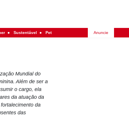
her
Sustentável
Pet
Anuncie
ização Mundial do
inina. Além de ser a
sumir o cargo, ela
ilares da atuação da
 fortalecimento da
usentes das