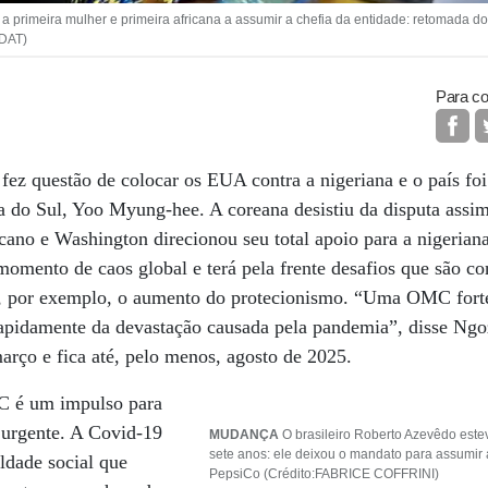
primeira mulher e primeira africana a assumir a chefia da entidade: retomada d
ADAT)
Para co
ez questão de colocar os EUA contra a nigeriana e o país foi
a do Sul, Yoo Myung-hee. A coreana desistiu da disputa assi
cano e Washington direcionou seu total apoio para a nigerian
mento de caos global e terá pela frente desafios que são c
 por exemplo, o aumento do protecionismo. “Uma OMC forte 
apidamente da devastação causada pela pandemia”, disse Ngoz
rço e fica até, pelo menos, agosto de 2025.
C é um impulso para
urgente. A Covid-19
MUDANÇA
O brasileiro Roberto Azevêdo este
sete anos: ele deixou o mandato para assumir 
aldade social que
PepsiCo (Crédito:FABRICE COFFRINI)