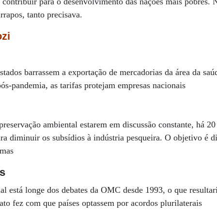
e contribuir para o desenvolvimento das nações mais pobres.
rapos, tanto precisava.
zi
tados barrassem a exportação de mercadorias da área da saú
ós-pandemia, as tarifas protejam empresas nacionais
 preservação ambiental estarem em discussão constante, há 20
a diminuir os subsídios à indústria pesqueira. O objetivo é d
imas
s
l está longe dos debates da OMC desde 1993, o que resultaria
iato fez com que países optassem por acordos plurilaterais