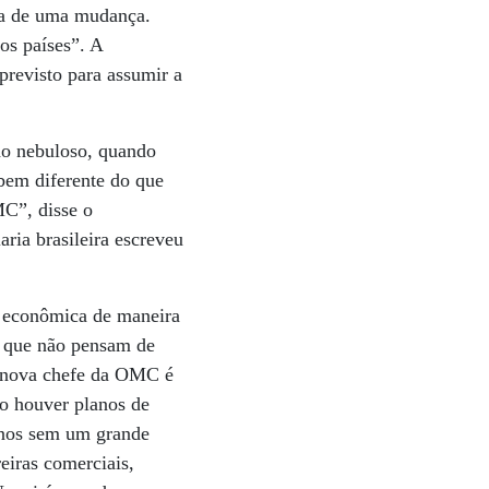
sa de uma mudança.
os países”. A
previsto para assumir a
do nebuloso, quando
bem diferente do que
C”, disse o
ria brasileira escreveu
a econômica de maneira
es que não pensam de
A nova chefe da OMC é
ão houver planos de
 anos sem um grande
eiras comerciais,