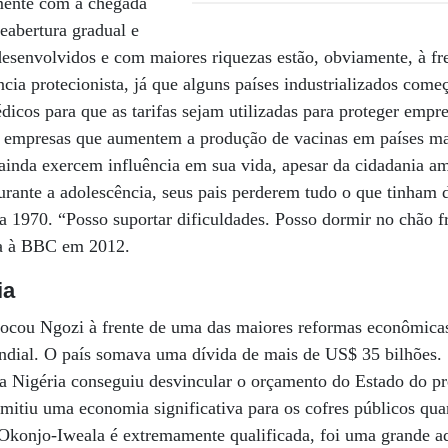
mente com a chegada
reabertura gradual e
desenvolvidos e com maiores riquezas estão, obviamente, à fr
cia protecionista, já que alguns países industrializados come
dicos para que as tarifas sejam utilizadas para proteger empr
er empresas que aumentem a produção de vacinas em países ma
 ainda exercem influência em sua vida, apesar da cidadania am
 durante a adolescência, seus pais perderem tudo o que tinham 
a 1970. “Posso suportar dificuldades. Posso dormir no chão fr
ta à BBC em 2012.
ia
locou Ngozi à frente de uma das maiores reformas econômicas
dial. O país somava uma dívida de mais de US$ 35 bilhões.
 a Nigéria conseguiu desvincular o orçamento do Estado do pr
mitiu uma economia significativa para os cofres públicos qu
Okonjo-Iweala é extremamente qualificada, foi uma grande 