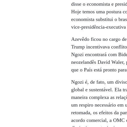
disse o economista e pres
Hoje temos uma postura com
economista substitui o br
vice-presidência-executiva
Azevêdo ficou no cargo de
Trump incentivava conflit
Ngozi encontrará com Bid
neozelandês David Waler, p
que o País está pronto para
Ngozi é, de fato, um divi
global e sustentável. Ela 
maneira complexa as relaç
um respiro necessário em 
retomada, os efeitos da p
acordo comercial, a OMC co