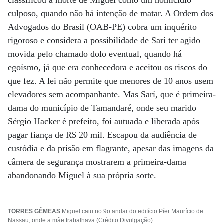
classificou a morte de Miguel como um homicídio
culposo, quando não há intenção de matar. A Ordem dos
Advogados do Brasil (OAB-PE) cobra um inquérito
rigoroso e considera a possibilidade de Sarí ter agido
movida pelo chamado dolo eventual, quando há
egoísmo, já que era conhecedora e aceitou os riscos do
que fez. A lei não permite que menores de 10 anos usem
elevadores sem acompanhante. Mas Sarí, que é primeira-
dama do município de Tamandaré, onde seu marido
Sérgio Hacker é prefeito, foi autuada e liberada após
pagar fiança de R$ 20 mil. Escapou da audiência de
custódia e da prisão em flagrante, apesar das imagens da
câmera de segurança mostrarem a primeira-dama
abandonando Miguel à sua própria sorte.
TORRES GÊMEAS
Miguel caiu no 9o andar do edifício Píer Maurício de
Nassau, onde a mãe trabalhava (Crédito:Divulgação)