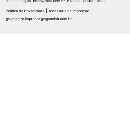
https://istoe.com.br
conteúdo digital “
” e seus respectivos sites.
|
Política de Privacidade
Assessoria de Imprensa:
grupoentre.imprensa@agenciafr.com.br