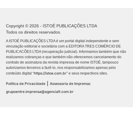
Copyright © 2026 - ISTOÉ PUBLICAÇÕES LTDA
Todos os direitos reservados.
A ISTOÉ PUBLICAÇÕES LTDA é um portal digital independente e sem
vinculação editorial e societária com a EDITORA TRES COMÉRCIO DE
PUBLICACÕES LTDA (recuperação judicial). Informamos também que não
realizamos cobranças e que também não oferecemos cancelamento do
contrato de assinatura da revista impressa de nome ISTOÉ, tampouco
autorizamos terceiros a fazê-lo, nos responsabilizamos apenas pelo
https://istoe.com.br
conteúdo digital “
” e seus respectivos sites.
|
Política de Privacidade
Assessoria de Imprensa:
grupoentre.imprensa@agenciafr.com.br