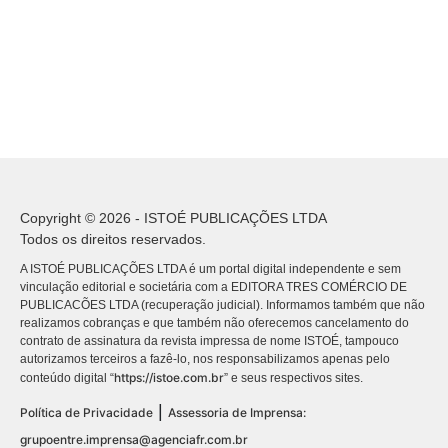
Copyright © 2026 - ISTOÉ PUBLICAÇÕES LTDA
Todos os direitos reservados.
A ISTOÉ PUBLICAÇÕES LTDA é um portal digital independente e sem
vinculação editorial e societária com a EDITORA TRES COMÉRCIO DE
PUBLICACÕES LTDA (recuperação judicial). Informamos também que não
realizamos cobranças e que também não oferecemos cancelamento do
contrato de assinatura da revista impressa de nome ISTOÉ, tampouco
autorizamos terceiros a fazê-lo, nos responsabilizamos apenas pelo
https://istoe.com.br
conteúdo digital “
” e seus respectivos sites.
|
Política de Privacidade
Assessoria de Imprensa:
grupoentre.imprensa@agenciafr.com.br