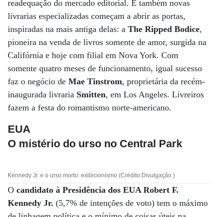
readequação do mercado editorial. E também novas
livrarias especializadas começam a abrir as portas,
inspiradas na mais antiga delas: a
The Ripped Bodice
,
pioneira na venda de livros somente de amor, surgida na
Califórnia e hoje com filial em Nova York. Com
somente quatro meses de funcionamento, igual sucesso
faz o negócio de
Mae Tinstrom
, proprietária da recém-
inaugurada livraria
Smitten
, em Los Angeles. Livreiros
fazem a festa do romantismo norte-americano.
EUA
O mistério do urso no Central Park
Kennedy Jr. e o urso morto: exibicionismo (Crédito:Divulgação )
O
candidato à Presidência dos EUA Robert F.
Kennedy Jr.
(5,7% de intenções de voto) tem o máximo
de linhagem política e o mínimo de coisas úteis na