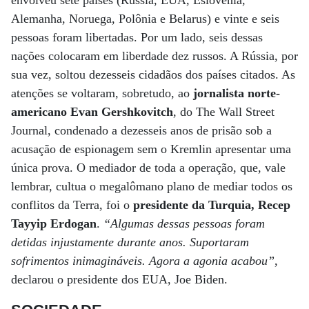
envolveu sete países (Russia, EUA, Eslovênia,
Alemanha, Noruega, Polônia e Belarus) e vinte e seis
pessoas foram libertadas. Por um lado, seis dessas
nações colocaram em liberdade dez russos. A Rússia, por
sua vez, soltou dezesseis cidadãos dos países citados. As
atenções se voltaram, sobretudo, ao
jornalista norte-
americano Evan Gershkovitch
, do The Wall Street
Journal, condenado a dezesseis anos de prisão sob a
acusação de espionagem sem o Kremlin apresentar uma
única prova. O mediador de toda a operação, que, vale
lembrar, cultua o megalômano plano de mediar todos os
conflitos da Terra, foi o
presidente da Turquia, Recep
Tayyip Erdogan
.
“Algumas dessas pessoas foram
detidas injustamente durante anos. Suportaram
sofrimentos inimagináveis. Agora a agonia acabou”
,
declarou o presidente dos EUA, Joe Biden.