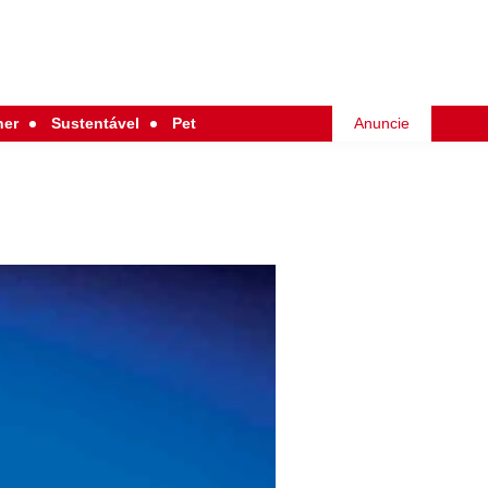
her
Sustentável
Pet
Anuncie