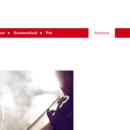
her
Sustentável
Pet
Anuncie