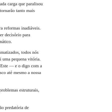
ada carga que paralisou
tornarão tanto mais
ra reformas inadiáveis.
r decisório para
mático.
umatizados, todos nós
i uma pequena vitória.
 Este — e o digo com a
isco até mesmo a nossa
roblemas estruturais,
ão predatória de