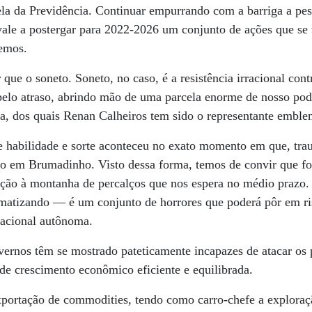
la da Previdência. Continuar empurrando com a barriga a pes
vale a postergar para 2022-2026 um conjunto de ações que se 
iemos.
ue o soneto. Soneto, no caso, é a resistência irracional cont
pelo atraso, abrindo mão de uma parcela enorme de nosso pode
ria, dos quais Renan Calheiros tem sido o representante emble
e habilidade e sorte aconteceu no exato momento em que, tra
 em Brumadinho. Visto dessa forma, temos de convir que fo
ão à montanha de percalços que nos espera no médio prazo.
amatizando — é um conjunto de horrores que poderá pôr em r
nacional autônoma.
ernos têm se mostrado pateticamente incapazes de atacar os p
 de crescimento econômico eficiente e equilibrada.
xportação de commodities, tendo como carro-chefe a exploraç