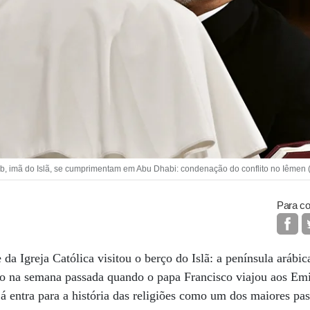
, imã do Islã, se cumprimentam em Abu Dhabi: condenação do conflito no Iêmen
Para co
da Igreja Católica visitou o berço do Islã: a península arábica
ato na semana passada quando o papa Francisco viajou aos Em
á entra para a história das religiões como um dos maiores pa