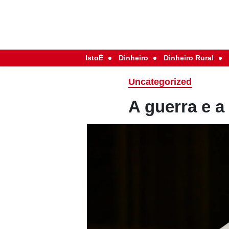
IstoÉ
Dinheiro
Dinheiro Rural
Uncategorized
A guerra e a