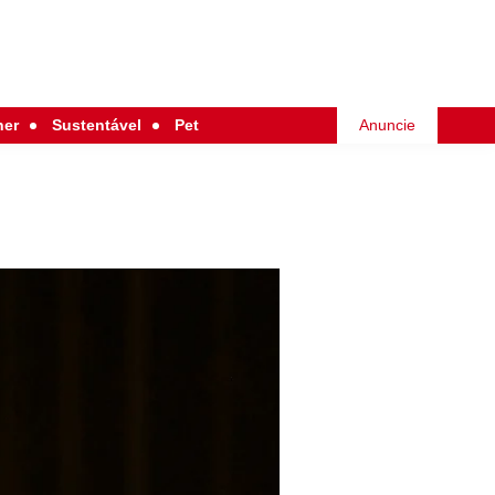
her
Sustentável
Pet
Anuncie