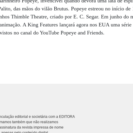
 marinheiro Popeye, invencível quando devora uma lata de espin
alito, das mãos do vilão Brutus. Popeye estreou no início d
inhos Thimble Theatre, criado por E. C. Segar. Em junho do 
e animação. A King Features lançará agora nos EUA uma séri
 vistos no canal do YouTube Popeye and Friends.
culação editorial e societária com a EDITORA
rmamos também que não realizamos
ssinatura da revista impressa de nome
 apenas pelo conteúdo digital