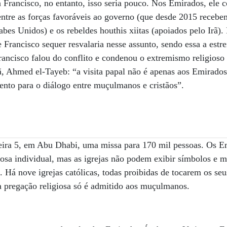
 Francisco, no entanto, isso seria pouco. Nos Emirados, ele 
entre as forças favoráveis ao governo (que desde 2015 recebe
bes Unidos) e os rebeldes houthis xiitas (apoiados pelo Irã). 
Francisco sequer resvalaria nesse assunto, sendo essa a estre
rancisco falou do conflito e condenou o extremismo religioso
lã, Ahmed el-Tayeb: “a visita papal não é apenas aos Emirado
to para o diálogo entre muçulmanos e cristãos”.
feira 5, em Abu Dhabi, uma missa para 170 mil pessoas. Os 
iosa individual, mas as igrejas não podem exibir símbolos e m
. Há nove igrejas católicas, todas proibidas de tocarem os seu
a pregação religiosa só é admitido aos muçulmanos.