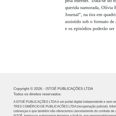
pela internet. Trata-se do
querida namorada, Olívia P
Journal”, na tira em quadr
assistido sob o formato d
e os episódios poderão ser
Copyright © 2026 - ISTOÉ PUBLICAÇÕES LTDA
Todos os direitos reservados.
A ISTOÉ PUBLICAÇÕES LTDA é um portal digital independente e sem vin
TRES COMÉRCIO DE PUBLICACÕES LTDA (recuperação judicial). Info
cobranças e que também não oferecemos cancelamento do contrato de a
ISTOÉ, tampouco autorizamos terceiros a fazê-lo, nos responsabilizamos