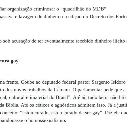
iar organização criminosa: o “quadrilhão do MDB”
assiva e lavagem de dinheiro na edição do Decreto dos Porto
 sob acusação de ter eventualmente recebido dinheiro ilícito
 cura gay
na frente. Coube ao deputado federal pastor Sargento Isidor
eto dos novos trabalhos da Câmara. O parlamentar pede que a 
nal, cultural e imaterial do Brasil”. Até aí, tudo bem, não h
l da Bíblia. Até os céticos e agnósticos admitem isso. Já a just
econceito: “estou curado, estou curado de ser gay”. Diz ele q
abandonasse o homossexualismo.