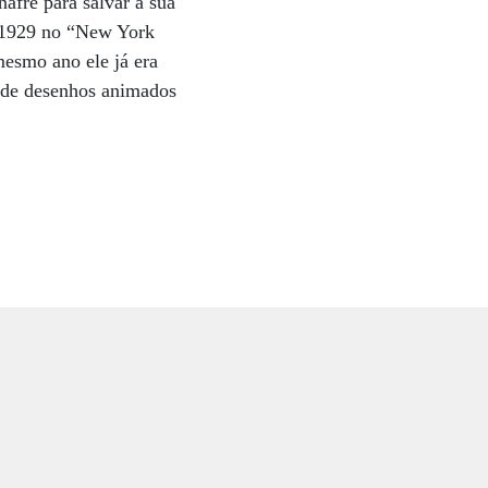
afre para salvar a sua
e 1929 no “New York
mesmo ano ele já era
e de desenhos animados