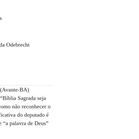
s
 da Odebrecht
o (Avante-BA)
“Bíblia Sagrada seja
á como não reconhecer o
ificativa do deputado é
ue “a palavra de Deus”