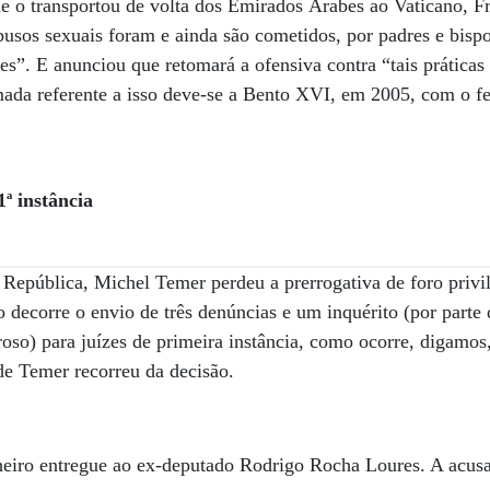
e o transportou de volta dos Emirados Árabes ao Vaticano, Fr
usos sexuais foram e ainda são cometidos, por padres e bispo
es”. E anunciou que retomará a ofensiva contra “tais práticas
mada referente a isso deve-se a Bento XVI, em 2005, com o 
ª instância
 República, Michel Temer perdeu a prerrogativa de foro privi
o decorre o envio de três denúncias e um inquérito (por parte
roso) para juízes de primeira instância, como ocorre, digam
e Temer recorreu da decisão.
heiro entregue ao ex-deputado Rodrigo Rocha Loures. A acus