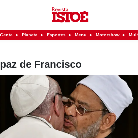
Gente
Planeta
Esportes
Menu
Motorshow
Mul
 paz de Francisco