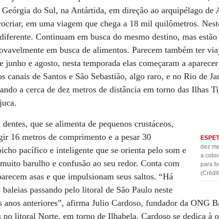
 Geórgia do Sul, na Antártida, em direção ao arquipélago de A
procriar, em uma viagem que chega a 18 mil quilômetros. Nest
diferente. Continuam em busca do mesmo destino, mas estão 
rovavelmente em busca de alimentos. Parecem também ter vi
re junho e agosto, nesta temporada elas começaram a aparec
os canais de Santos e São Sebastião, algo raro, e no Rio de J
tando a cerca de dez metros de distância em torno das Ilhas Ti
juca.
 dentes, que se alimenta de pequenos crustáceos,
ngir 16 metros de comprimento e a pesar 30
ESPE
dez me
icho pacífico e inteligente que se orienta pelo som e
a colo
muito barulho e confusão ao seu redor. Conta com
para f
(Crédi
parecem asas e que impulsionam seus saltos. “Há
baleias passando pelo litoral de São Paulo neste
s anos anteriores”, afirma Julio Cardoso, fundador da ONG Ba
 no litoral Norte, em torno de Ilhabela. Cardoso se dedica à 