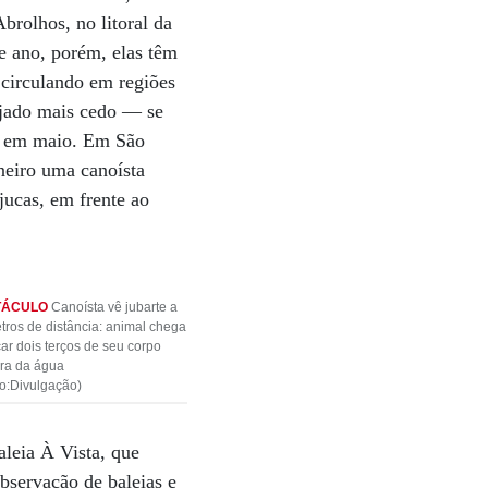
brolhos, no litoral da
e ano, porém, elas têm
circulando em regiões
ajado mais cedo — se
er em maio. Em São
aneiro uma canoísta
jucas, em frente ao
TÁCULO
Canoísta vê jubarte a
tros de distância: animal chega
car dois terços de seu corpo
ora da água
to:Divulgação)
leia À Vista, que
observação de baleias e