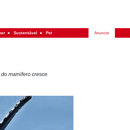
her
Sustentável
Pet
Anuncie
o do mamífero cresce