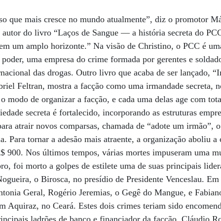
o que mais cresce no mundo atualmente”, diz o promotor Már
é autor do livro “Laços de Sangue — a história secreta do P
 tem um amplo horizonte.” Na visão de Christino, o PCC é uma
e poder, uma empresa do crime formada por gerentes e soldado
rnacional das drogas. Outro livro que acaba de ser lançado, 
riel Feltran, mostra a facção como uma irmandade secreta, no
 o modo de organizar a facção, e cada uma delas age com tot
edade secreta é fortalecido, incorporando as estruturas empres
ara atrair novos comparsas, chamada de “adote um irmão”, o
a. Para tornar a adesão mais atraente, a organização aboliu a
$ 900. Nos últimos tempos, várias mortes impuseram uma mu
 foi morto a golpes de estilete uma de suas principais lider
Nogueira, o Birosca, no presídio de Presidente Venceslau. Em 
ntonia Geral, Rogério Jeremias, o Gegê do Mangue, e Fabiano
em Aquiraz, no Ceará. Estes dois crimes teriam sido encomen
ncipais ladrões de banco e financiador da facção, Cláudio Ro