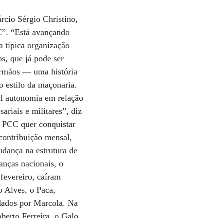
cio Sérgio Christino,
CC”. “Está avançando
 típica organização
s, que já pode ser
“Irmãos — uma história
 estilo da maçonaria.
al autonomia em relação
ariais e militares”, diz
 PCC quer conquistar
 contribuição mensal,
dança na estrutura de
anças nacionais, o
fevereiro, caíram
 Alves, o Paca,
dados por Marcola. Na
berto Ferreira, o Galo,