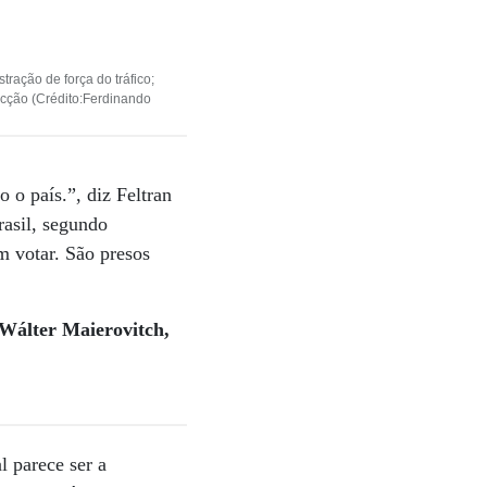
ção de força do tráfico;
cção (Crédito:Ferdinando
 o país.”, diz Feltran
rasil, segundo
m votar. São presos
Wálter Maierovitch,
l parece ser a