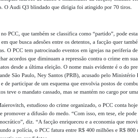
. O Audi Q3 blindado que dirigia foi atingido por 70 tiros.
no PCC, que também se classifica como “partido”, pode esta
em que busca adesões entre os detentos, a facção quer també
ias. O PCC tem patrocinado eventos em igrejas na periferia de
 fechar acordos que diminuam a repressão contra o crime em sua
tos desde a última eleição. O nome mais evidente é o do pre
rande São Paulo, Ney Santos (PRB), acusado pelo Ministério 
e de participar de um esquema que envolvia postos de combu
ntos teve o mandato cassado, mas se mantém no cargo por uma
Maierovitch, estudioso do crime organizado, o PCC conta ho
gue promover a difusão do medo. “Com isso, em tese, ele pode t
ocrático”, diz. “A facção enriqueceu e a economia que movi
gundo a polícia, o PCC fatura entre R$ 400 milhões e R$ 800