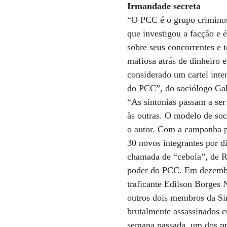
Irmandade secreta
“O PCC é o grupo criminos
que investigou a facção e 
sobre seus concorrentes e
mafiosa atrás de dinheiro 
considerado um cartel inte
do PCC”, do sociólogo Gab
“As sintonias passam a ser
às outras. O modelo de soci
o autor. Com a campanha p
30 novos integrantes por di
chamada de “cebola”, de R
poder do PCC. Em dezembro,
traficante Edilson Borges 
outros dois membros da Si
brutalmente assassinados 
semana passada, um dos pri