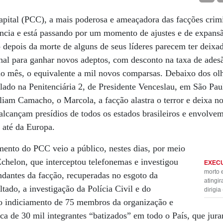
ital (PCC), a mais poderosa e ameaçadora das facções crimi
ência e está passando por um momento de ajustes e de expan
 depois da morte de alguns de seus líderes parecem ter deixa
al para ganhar novos adeptos, com desconto na taxa de adesã
ao mês, o equivalente a mil novos comparsas. Debaixo dos ol
alado na Penitenciária 2, de Presidente Venceslau, em São Pau
lliam Camacho, o Marcola, a facção alastra o terror e deixa 
 alcançam presídios de todos os estados brasileiros e envolve
 até da Europa.
mento do PCC veio a público, nestes dias, por meio
chelon, que interceptou telefonemas e investigou
EXEC
morto 
ndantes da facção, recuperadas no esgoto da
atingi
tado, a investigação da Polícia Civil e do
dirigia
ao indiciamento de 75 membros da organização e
a de 30 mil integrantes “batizados” em todo o País, que jur