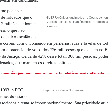
nvestir em candidatos.
rime pode ser
 de soldados que o
GUERRA Ônibus queimados no Ceará: demonstra
Marcola (abaixo) se mantém no comando da fa
 2 milhões de homens,
Ramos)
mesmo que não
s de baixo escalão dos
 e correm com o Comando em periferias, ruas e favelas de todo
om o potencial de votos dos 726 mil presos que existem no B
 da Justiça. Cerca de 42% desse total, 300 mil pessoas, pode
denados, que mantêm os direitos políticos.
conomia que movimenta nunca foi efetivamente atacada”
 1993, o PCC
Jorge Santos/Oeste Notícias/Ae
ídios do estado,
ssociados e tenta se impor nacionalmente. Sua prioridade atua