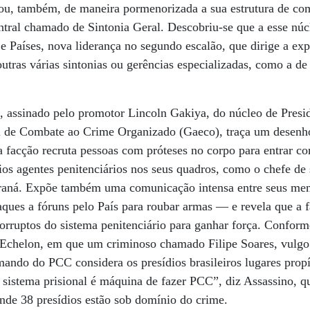
lou, também, de maneira pormenorizada a sua estrutura de co
tral chamado de Sintonia Geral. Descobriu-se que a esse núc
 e Países, nova liderança no segundo escalão, que dirige a ex
outras várias sintonias ou gerências especializadas, como a de 
, assinado pelo promotor Lincoln Gakiya, do núcleo de Presi
l de Combate ao Crime Organizado (Gaeco), traça um desenh
 facção recruta pessoas com próteses no corpo para entrar co
rios agentes penitenciários nos seus quadros, como o chefe d
raná. Expõe também uma comunicação intensa entre seus mem
taques a fóruns pelo País para roubar armas — e revela que a 
orruptos do sistema penitenciário para ganhar força. Conform
 Echelon, em que um criminoso chamado Filipe Soares, vulgo
ando do PCC considera os presídios brasileiros lugares propí
 sistema prisional é máquina de fazer PCC”, diz Assassino, 
onde 38 presídios estão sob domínio do crime.