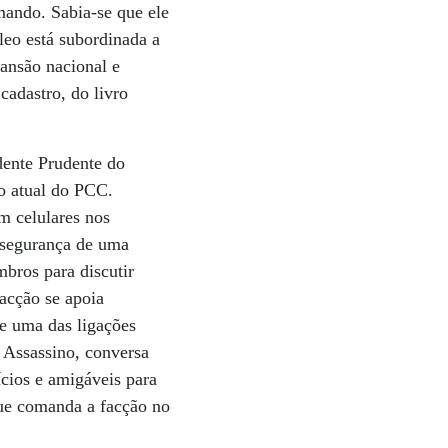
mando. Sabia-se que ele
leo está subordinada a
pansão nacional e
cadastro, do livro
dente Prudente do
o atual do PCC.
m celulares nos
e segurança de uma
bros para discutir
facção se apoia
e uma das ligações
 Assassino, conversa
cios e amigáveis para
que comanda a facção no