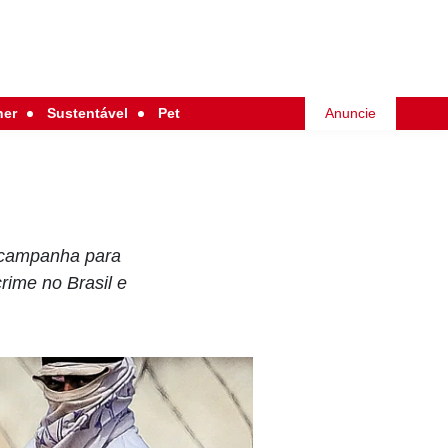
her
Sustentável
Pet
Anuncie
 campanha para
rime no Brasil e