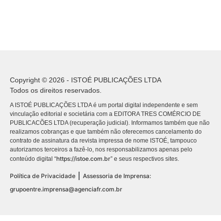
Copyright © 2026 - ISTOÉ PUBLICAÇÕES LTDA
Todos os direitos reservados.
A ISTOÉ PUBLICAÇÕES LTDA é um portal digital independente e sem
vinculação editorial e societária com a EDITORA TRES COMÉRCIO DE
PUBLICACÕES LTDA (recuperação judicial). Informamos também que não
realizamos cobranças e que também não oferecemos cancelamento do
contrato de assinatura da revista impressa de nome ISTOÉ, tampouco
autorizamos terceiros a fazê-lo, nos responsabilizamos apenas pelo
https://istoe.com.br
conteúdo digital “
” e seus respectivos sites.
|
Política de Privacidade
Assessoria de Imprensa:
grupoentre.imprensa@agenciafr.com.br