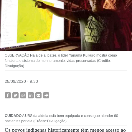
OBSERVAÇÃO Na aldeia Ipatse, o líder Yanama Kuikuro mostra como
funciona o sistema de monitoramento: vidas preservadas (Crédito:
Divulgação)
25/09/2020 - 9:30
CUIDADO
A UBS da aldeia está bem equipada e consegue atender 60
pacientes por dia (Crédito:Divulgação)
Os povos indígenas historicamente têm menos acesso ao