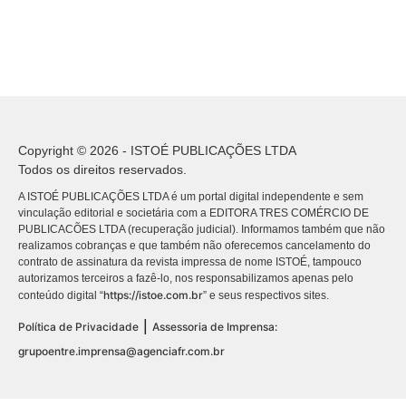
Copyright © 2026 - ISTOÉ PUBLICAÇÕES LTDA
Todos os direitos reservados.
A ISTOÉ PUBLICAÇÕES LTDA é um portal digital independente e sem
vinculação editorial e societária com a EDITORA TRES COMÉRCIO DE
PUBLICACÕES LTDA (recuperação judicial). Informamos também que não
realizamos cobranças e que também não oferecemos cancelamento do
contrato de assinatura da revista impressa de nome ISTOÉ, tampouco
autorizamos terceiros a fazê-lo, nos responsabilizamos apenas pelo
https://istoe.com.br
conteúdo digital “
” e seus respectivos sites.
|
Política de Privacidade
Assessoria de Imprensa:
grupoentre.imprensa@agenciafr.com.br