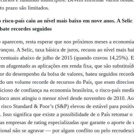
rto prazo são limitados.
 risco-país caiu ao nível mais baixo em nove anos. A Seli
bate recordes seguidos
o aparecem, resta esperar que nos próximos meses a economia
ançou. A Selic, taxa básica de juros, recuou ao nível mais ba
rcentuais abaixo de julho de 2015 (quando cravou 14,25%). E
em afugentado as aplicações em renda fixa, que são substituí
dor do desempenho da bolsa de valores, bateu seguidos recor
ado um volume recorde de recursos do País, que eram direcio
picioso de confiança na economia brasileira, o risco-país med
cinco anos atingiu o menor nível desde novembro de 2010. A
e risco Standard & Poor’s (S&P) elevou de estável para positiv
a. Isso significa que existe a possibilidade de o País retomar 
las empresas de rating especializadas que garante o aporte de
acional não se agravar — por algum conflito ou pelo recrudesc