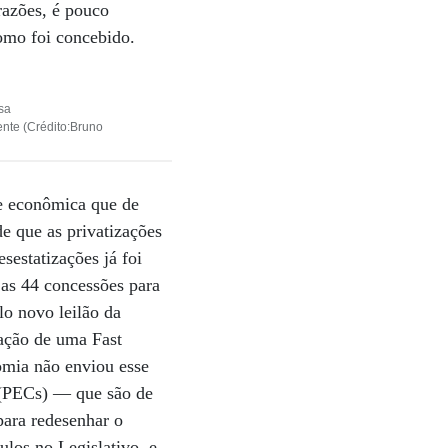
razões, é pouco
omo foi concebido.
sa
ente (Crédito:Bruno
pe econômica que de
e que as privatizações
sestatizações já foi
 as 44 concessões para
lo novo leilão da
iação de uma Fast
nomia não enviou esse
l (PECs) — que são de
para redesenhar o
ulos no Legislativo, e