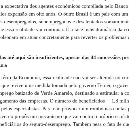
a expectativa dos agentes econômicos compilada pelo Banco 
aior expansão em oito anos. O outro Brasil é um país com um
Os desempregados, subempregados e desalentados somam mais
ue essa realidade vai continuar. É a face mais dramática da cri
olsonaro em atuar concretamente para reverter os problemas
as até aqui são insuficientes, apesar das 44 concessões pr
tura
stério da Economia, essa realidade não vai ser alterada no cu
, que revive uma medida tomada pelo governo Temer, o gove
prego batizado de Verde Amarelo, destinado a estimular a con
pagamento das empresas. O número de beneficiados —1,8 mil
 pelos especialistas. Para não provocar um rombo nas contas 
governo propôs um mecanismo que vai contra o próprio espírit
neficiários do seguro-desemprego. Também pesa o fato de qu