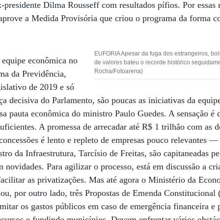
ex-presidente Dilma Rousseff com resultados pífios. Por essas 
aprove a Medida Provisória que criou o programa da forma c
EUFORIA Apesar da fuga dos estrangeiros, bol
a equipe econômica no
de valores bateu o recorde histórico seguidam
Rocha/Fotoarena)
ma da Previdência,
islativo de 2019 e só
ça decisiva do Parlamento, são poucas as iniciativas da equi
sa pauta econômica do ministro Paulo Guedes. A sensação é d
uficientes. A promessa de arrecadar até R$ 1 trilhão com as de
concessões é lento e repleto de empresas pouco relevantes —
ro da Infraestrutura, Tarcísio de Freitas, são capitaneadas pe
m novidades. Para agilizar o processo, está em discussão a cr
facilitar as privatizações. Mas até agora o Ministério da Eco
iou, por outro lado, três Propostas de Emenda Constituciona
imitar os gastos públicos em caso de emergência financeira e 
ecursos e fundindo municípios. Devem enfrentar vários obstác