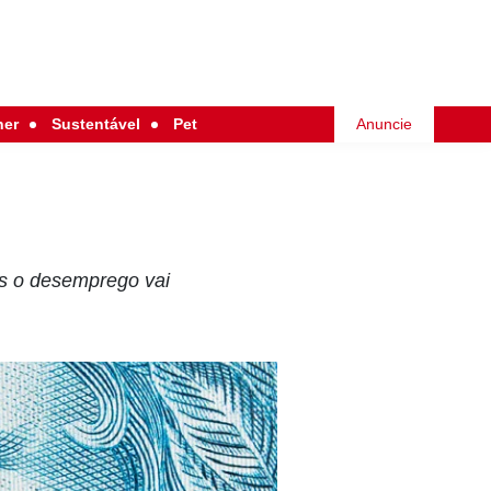
her
Sustentável
Pet
Anuncie
as o desemprego vai