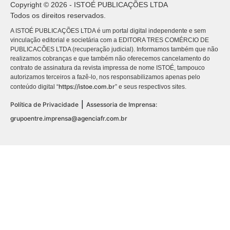
Copyright © 2026 - ISTOÉ PUBLICAÇÕES LTDA
Todos os direitos reservados.
A ISTOÉ PUBLICAÇÕES LTDA é um portal digital independente e sem
vinculação editorial e societária com a EDITORA TRES COMÉRCIO DE
PUBLICACÕES LTDA (recuperação judicial). Informamos também que não
realizamos cobranças e que também não oferecemos cancelamento do
contrato de assinatura da revista impressa de nome ISTOÉ, tampouco
autorizamos terceiros a fazê-lo, nos responsabilizamos apenas pelo
https://istoe.com.br
conteúdo digital “
” e seus respectivos sites.
|
Política de Privacidade
Assessoria de Imprensa:
grupoentre.imprensa@agenciafr.com.br