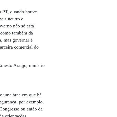
o PT, quando houve
país neutro e
overno não só está
a, como também dá
a, mas governar é
parceira comercial do
rnesto Araújo, ministro
 de uma área em que há
segurança, por exemplo,
 Congresso ou então da
de orientações