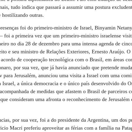
ionais, tudo indica que passará a assumir uma postura exclude
 hostilizando outras.
resenças foi do primeiro-ministro de Israel, Binyamin Netan
 foi a primeira vez que um primeiro-ministro israelense visi
eiro no dia 28 de dezembro para uma intensa agenda de cinco 
eito e seu ministro de Relações Exteriores, Ernesto Araújo. O
acordo de cooperação tecnológica com o Brasil, em áreas com
sonaro, por sua vez, que já havia anunciado que pretende mud
iv para Jerusalém, anunciou uma visita a Israel com uma comit
Israel, a única democracia e o único país desenvolvido do O
 acompanhada de medidas que afastem o Brasil de parceiros c
que consideram uma afronta o reconhecimento de Jerusalém 
cias, por sua vez, foi a do presidente da Argentina, um dos pr
cio Macri preferiu aproveitar as férias com a família na Pata