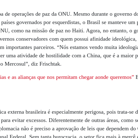
ipa de operações de paz da ONU. Mesmo durante o governo d
 países governados por esquerdistas, o Brasil se manteve um 
ONU, como na missão de paz no Haiti. Agora, no entanto, o g
vernos conservadores com quem possui afinidade ideológic
om importantes parceiros. “Nós estamos vendo muita ideologi
 ter uma atividade de hostilidade com a China, que é a maior 
 o Mercosul”, diz Frischtak.
ias e as alianças que nos permitam chegar aonde queremos”
E
ica externa brasileira é especialmente perigosa, pois trata-se
para evitar excessos. Diferentemente de outras áreas, como 
plomacia não é preciso a aprovação de leis que dependem do
al Federal. Sem tanta burocracia, o setor fica mais à mercê 