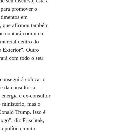
e seu discurso, está a
o para promover o
estimentos em
le, que afirmou também
que contará com uma
mercial dentro do
 Exterior”. Outro
rará com todo o seu
 conseguirá colocar o
e da consultoria
 energia e ex-consultor
 ministério, mas o
Donald Trump. Isso é
ogo”, diz Frischtak,
a política muito