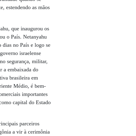
nte, estendendo as mãos
yahu, que inaugurou os
tou o País. Netanyahu
dias no País e logo se
 governo israelense
o segurança, militar,
ar a embaixada do
iva brasileira em
riente Médio, é bem-
omerciais importantes
como capital do Estado
incipais parceiros
gônia a vir à cerimônia