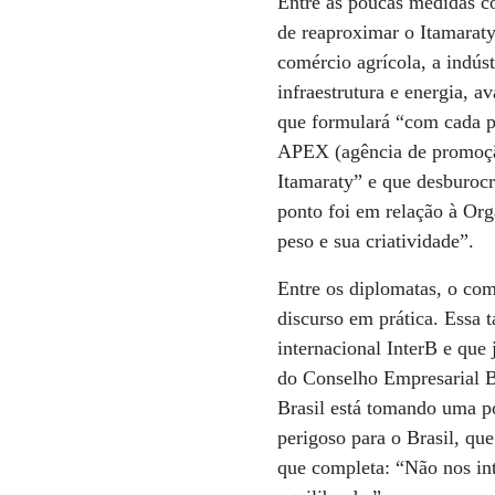
Entre as poucas medidas co
de reaproximar o Itamarat
comércio agrícola, a indúst
infraestrutura e energia, 
que formulará “com cada p
APEX (agência de promoçã
Itamaraty” e que desburoc
ponto foi em relação à Or
peso e sua criatividade”.
Entre os diplomatas, o com
discurso em prática. Essa 
internacional InterB e que
do Conselho Empresarial B
Brasil está tomando uma p
perigoso para o Brasil, qu
que completa: “Não nos int