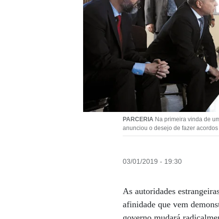
PARCERIA
Na primeira vinda de um
anunciou o desejo de fazer acordos
03/01/2019 - 19:30
As autoridades estrangeira
afinidade que vem demonst
governo mudará radicalment