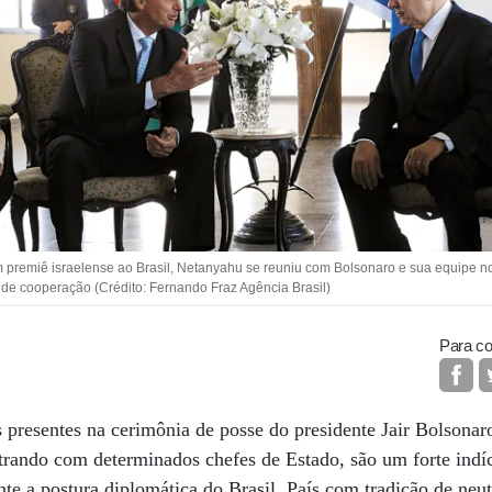
 premiê israelense ao Brasil, Netanyahu se reuniu com Bolsonaro e sua equipe no
 de cooperação (Crédito: Fernando Fraz Agência Brasil)
Para co
s presentes na cerimônia de posse do presidente Jair Bolsona
rando com determinados chefes de Estado, são um forte indí
e a postura diplomática do Brasil. País com tradição de neu