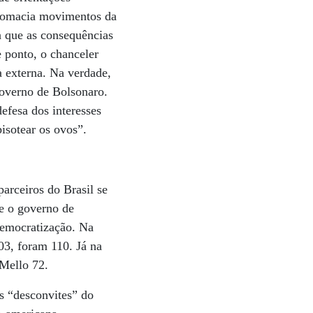
plomacia movimentos da
a que as consequências
e ponto, o chanceler
a externa. Na verdade,
governo de Bolsonaro.
efesa dos interesses
isotear os ovos”.
parceiros do Brasil se
te o governo de
democratização. Na
03, foram 110. Já na
Mello 72.
s “desconvites” do