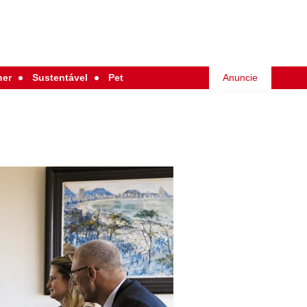
her
Sustentável
Pet
Anuncie