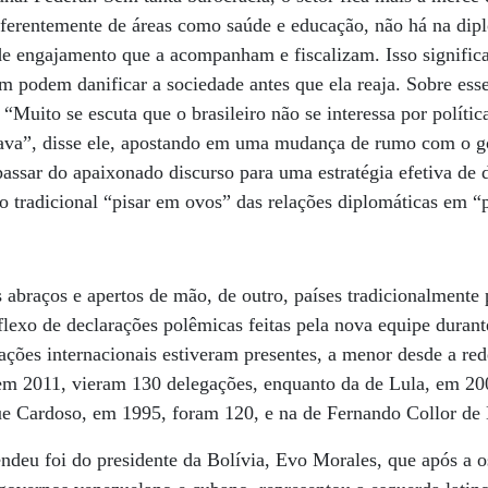
diferentemente de áreas como saúde e educação, não há na di
de engajamento que a acompanham e fiscalizam. Isso signific
im podem danificar a sociedade antes que ela reaja. Sobre ess
“Muito se escuta que o brasileiro não se interessa por polític
essava”, disse ele, apostando em uma mudança de rumo com o 
passar do apaixonado discurso para uma estratégia efetiva de d
o tradicional “pisar em ovos” das relações diplomáticas em “p
 abraços e apertos de mão, de outro, países tradicionalmente 
lexo de declarações polêmicas feitas pela nova equipe duran
ações internacionais estiveram presentes, a menor desde a re
em 2011, vieram 130 delegações, enquanto da de Lula, em 20
e Cardoso, em 1995, foram 120, e na de Fernando Collor de 
ndeu foi do presidente da Bolívia, Evo Morales, que após a o