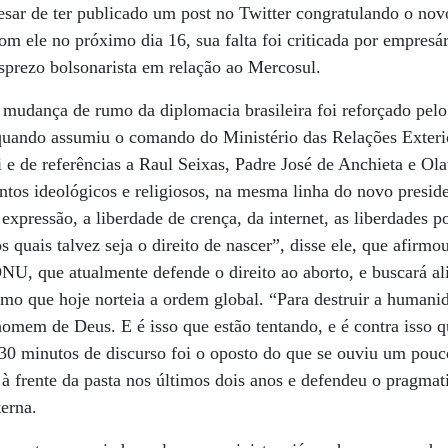
sar de ter publicado um post no Twitter congratulando o novo
m ele no próximo dia 16, sua falta foi criticada por empresári
sprezo bolsonarista em relação ao Mercosul.
 mudança de rumo da diplomacia brasileira foi reforçado pelo
 quando assumiu o comando do Ministério das Relações Exterio
i e de referências a Raul Seixas, Padre José de Anchieta e Ol
tos ideológicos e religiosos, na mesma linha do novo presid
expressão, a liberdade de crença, da internet, as liberdades pol
 quais talvez seja o direito de nascer”, disse ele, que afirmo
ONU, que atualmente defende o direito ao aborto, e buscará 
ismo que hoje norteia a ordem global. “Para destruir a humani
homem de Deus. E é isso que estão tentando, e é contra isso 
s 30 minutos de discurso foi o oposto do que se ouviu um pouc
à frente da pasta nos últimos dois anos e defendeu o pragmat
terna.