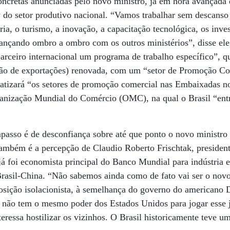
ncretas anunciadas pelo novo ministro, já em hora avançada d
y do setor produtivo nacional. “Vamos trabalhar sem descans
ria, o turismo, a inovação, a capacitação tecnológica, os inv
avançando ombro a ombro com os outros ministérios”, disse e
arceiro internacional um programa de trabalho específico”, 
o de exportações) renovada, com um “setor de Promoção Co
ratizará “os setores de promoção comercial nas Embaixadas no
ganização Mundial do Comércio (OMC), na qual o Brasil “ent
passo é de desconfiança sobre até que ponto o novo ministro
também é a percepção de Claudio Roberto Frischtak, president
 já foi economista principal do Banco Mundial para indústria e
rasil-China. “Não sabemos ainda como de fato vai ser o novo
osição isolacionista, à semelhança do governo do americano 
e não tem o mesmo poder dos Estados Unidos para jogar esse j
eressa hostilizar os vizinhos. O Brasil historicamente teve um