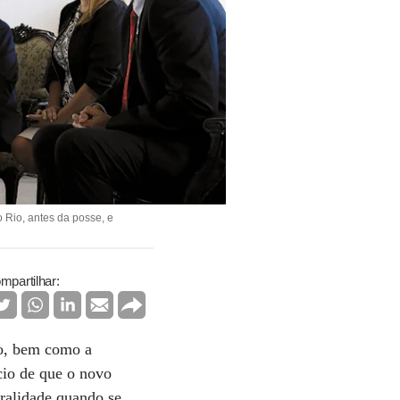
 Rio, antes da posse, e
mpartilhar:
ro, bem como a
cio de que o novo
tralidade quando se