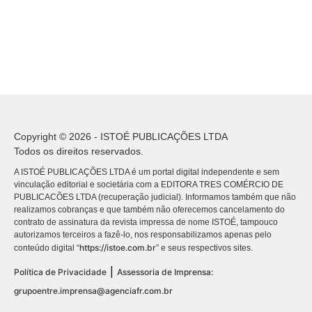
Copyright © 2026 - ISTOÉ PUBLICAÇÕES LTDA
Todos os direitos reservados.
A ISTOÉ PUBLICAÇÕES LTDA é um portal digital independente e sem
vinculação editorial e societária com a EDITORA TRES COMÉRCIO DE
PUBLICACÕES LTDA (recuperação judicial). Informamos também que não
realizamos cobranças e que também não oferecemos cancelamento do
contrato de assinatura da revista impressa de nome ISTOÉ, tampouco
autorizamos terceiros a fazê-lo, nos responsabilizamos apenas pelo
https://istoe.com.br
conteúdo digital “
” e seus respectivos sites.
|
Política de Privacidade
Assessoria de Imprensa:
grupoentre.imprensa@agenciafr.com.br