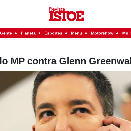
Gente
Planeta
Esportes
Menu
Motorshow
Mul
do MP contra Glenn Greenwa