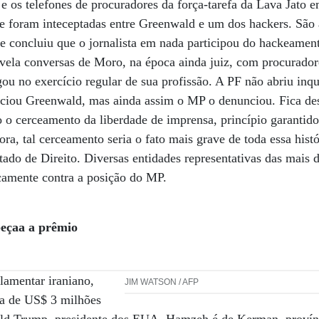
e os telefones de procuradores da força-tarefa da Lava Jato 
e foram inteceptadas entre Greenwald e um dos hackers. São 
 e concluiu que o jornalista em nada participou do hackeamen
evela conversas de Moro, na época ainda juiz, com procurado
gou no exercício regular de sua profissão. A PF não abriu inqu
ciou Greenwald, mas ainda assim o MP o denunciou. Fica des
o o cerceamento da liberdade de imprensa, princípio garantido
ra, tal cerceamento seria o fato mais grave de toda essa hist
tado de Direito. Diversas entidades representativas das mais 
camente contra a posição do MP.
eçaa a prêmio
amentar iraniano,
JIM WATSON / AFP
sa de US$ 3 milhões