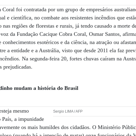
oral foi contratada por um grupo de empresários australiano
ual e científica, no combate aos resistentes incêndios que est
o nas regiões de florestas e rurais, já tendo causado a mort
a-voz da Fundação Cacique Cobra Coral, Osmar Santos, afirma 
de conhecimentos esotéricos e da ciência, na atração ou afast
tre a entidade e a Austrália, visto que desde 2011 ela faz prev
 incêndios. Na segunda-feira 20, fortes chuvas caíram na Austr
s prejudicadas.
adinho
mudam a história do Brasil
 esteja mesmo
Sergio LIMA / AFP
 País, a impunidade
avemente os mais humildes dos cidadãos. O Ministério Públi
loso (quando há a intenção de matar) onze funcionários da V