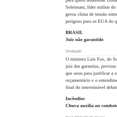
para quem assassinar Don
Soleimani, líder militar d
gerou clima de tensão entr
perigoso para os EUA do qu
BRASIL
Juiz não garantido
Divulgação
O ministro Luis Fux, do S
juiz das garantias, previst
que usou para justificar a 
orçamentário e o entendime
final do interminável deba
Incêndios
Chuva auxilia no comba