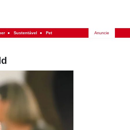
her
Sustentável
Pet
Anuncie
ld