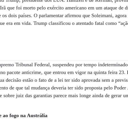
ald Trump, presidente dos EUA. Hamzeh é de Kerman, provín
o Irã que foi morto pelo exército americano em um ataque de 
e os dois países. O parlamentar afirmou que Soleimani, agora
e era em vida. Trump classificou o atentado fatal como “açã
upremo Tribunal Federal, suspendeu por tempo indeterminad
a no pacote anticrime, que entrou em vigor na quinta feira 23
sua decisão estão o fato de a lei ter sido aprovada sem a prev
nto de que tal mudança deveria ter sido proposta pelo Poder 
te sobre juiz das garantias parece mais longe ainda de gerar 
te
ao fogo na Austrália