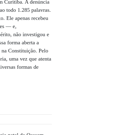
em Curitiba. A denúncia
ao todo 1.285 palavras.
to. Ele apenas recebeu
res — e,
érito, não investigou e
sa forma aberta a
 na Constituição. Pelo
ória, uma vez que atenta
diversas formas de