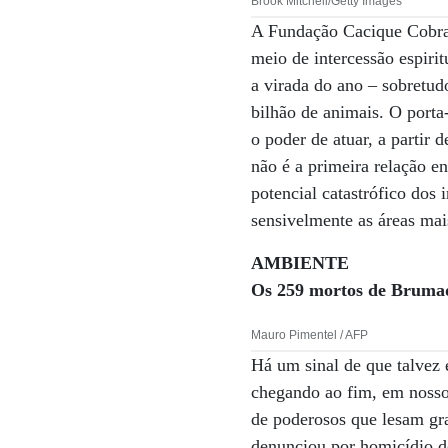
Brook Mitchell/Getty Images
A Fundação Cacique Cobra C
meio de intercessão espirit
a virada do ano – sobretud
bilhão de animais. O port
o poder de atuar, a partir 
não é a primeira relação en
potencial catastrófico dos
sensivelmente as áreas mai
AMBIENTE
Os 259 mortos de Brum
Mauro Pimentel / AFP
Há um sinal de que talvez
chegando ao fim, em nosso
de poderosos que lesam gr
denunciou por homicídio do