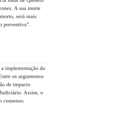
cia natal de Qassem
drones. A sua morte
 morto, será mais
o preventiva”.
o a implementação do
. Entre os argumentos
isão de impacto
Judiciário. Assim, o
um consenso.