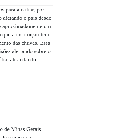
s para auxiliar, por
ão afetando o país desde
e de aproximadamente um
que a instituição tem
amento das chuvas. Essa
isões alertando sobre o
ália, abrandando
co de Minas Gerais
ale e cinco da