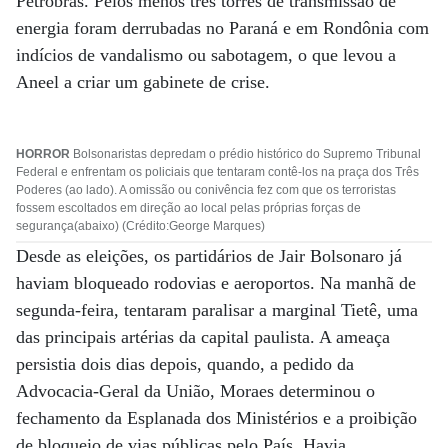
Petrobras. Pelos menos três torres de transmissão de
energia foram derrubadas no Paraná e em Rondônia com
indícios de vandalismo ou sabotagem, o que levou a
Aneel a criar um gabinete de crise.
HORROR
Bolsonaristas depredam o prédio histórico do Supremo Tribunal
Federal e enfrentam os policiais que tentaram contê-los na praça dos Três
Poderes (ao lado). A omissão ou conivência fez com que os terroristas
fossem escoltados em direção ao local pelas próprias forças de
segurança(abaixo) (Crédito:George Marques)
Desde as eleições, os partidários de Jair Bolsonaro já
haviam bloqueado rodovias e aeroportos. Na manhã de
segunda-feira, tentaram paralisar a marginal Tietê, uma
das principais artérias da capital paulista. A ameaça
persistia dois dias depois, quando, a pedido da
Advocacia-Geral da União, Moraes determinou o
fechamento da Esplanada dos Ministérios e a proibição
de bloqueio de vias públicas pelo País. Havia