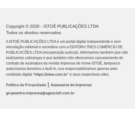
Copyright © 2026 - ISTOÉ PUBLICAÇÕES LTDA
Todos os direitos reservados.
A ISTOÉ PUBLICAÇÕES LTDA é um portal digital independente e sem
vinculação editorial e societária com a EDITORA TRES COMÉRCIO DE
PUBLICACÕES LTDA (recuperação judicial). Informamos também que não
realizamos cobranças e que também não oferecemos cancelamento do
contrato de assinatura da revista impressa de nome ISTOÉ, tampouco
autorizamos terceiros a fazê-lo, nos responsabilizamos apenas pelo
https://istoe.com.br
conteúdo digital “
” e seus respectivos sites.
|
Política de Privacidade
Assessoria de Imprensa:
grupoentre.imprensa@agenciafr.com.br