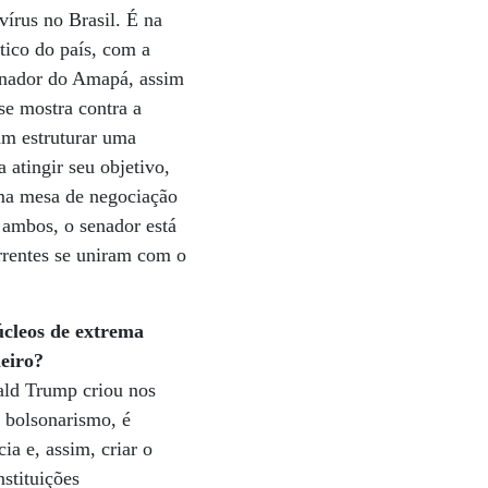
írus no Brasil. É na
tico do país, com a
senador do Amapá, assim
se mostra contra a
m estruturar uma
 atingir seu objetivo,
sma mesa de negociação
 ambos, o senador está
orrentes se uniram com o
úcleos de extrema
leiro?
ald Trump criou nos
o bolsonarismo, é
ia e, assim, criar o
nstituições