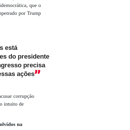
idemocrática, que o
impetrado por Trump
s está
es do presidente
ngresso precisa
 essas ações
acusar corrupção
 intuito de
olvidos na