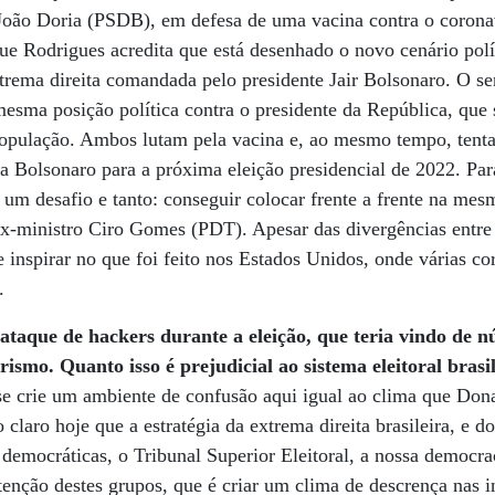
João Doria (PSDB), em defesa de uma vacina contra o coronav
que Rodrigues acredita que está desenhado o novo cenário polí
xtrema direita comandada pelo presidente Jair Bolsonaro. O 
sma posição política contra o presidente da República, que 
pulação. Ambos lutam pela vacina e, ao mesmo tempo, tenta
ra Bolsonaro para a próxima eleição presidencial de 2022. Para
um desafio e tanto: conseguir colocar frente a frente na me
ex-ministro Ciro Gomes (PDT). Apesar das divergências entre
se inspirar no que foi feito nos Estados Unidos, onde várias c
.
ataque de hackers durante a eleição, que teria vindo de n
rismo. Quanto isso é prejudicial ao sistema eleitoral brasi
e crie um ambiente de confusão aqui igual ao clima que Don
claro hoje que a estratégia da extrema direita brasileira, e d
s democráticas, o Tribunal Superior Eleitoral, a nossa democrac
ntenção destes grupos, que é criar um clima de descrença nas i