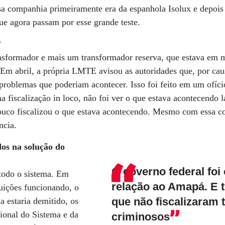
a companhia primeiramente era da espanhola Isolux e depois 
ue agora passam por esse grande teste.
?
nsformador e mais um transformador reserva, que estava em 
Em abril, a própria LMTE avisou as autoridades que, por ca
 problemas que poderiam acontecer. Isso foi feito em um ofí
 fiscalização in loco, não foi ver o que estava acontecendo
ouco fiscalizou o que estava acontecendo. Mesmo com essa c
ncia.
os na solução do
O governo federal fo
todo o sistema. Em
relação ao Amapá. E 
tuições funcionando, o
que não fiscalizaram
a estaria demitido, os
onal do Sistema e da
criminosos