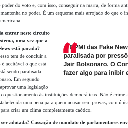
 poder do voto e, com isso, conseguir na marra, de forma ant
e mantenha no poder. É um esquema mais arrojado do que o 
-americana.
 entrar neste circuito
sistema, uma vez que a
A CPMI das Fake New
News está parada?
paralisada por pressõ
esso tem de concluir a
Jair Bolsonaro. O Co
 aceitável o que está
stá sendo paralisada
fazer algo para inibir
lsonaro. Em segundo
 aprovar uma legislação
o questionamento às instituições democráticas. Não é crime 
estabelecida uma pena para quem acusar sem provas, com único
es para criar um clima completamente caótico.
a ser adotada? Cassação de mandato de parlamentares env