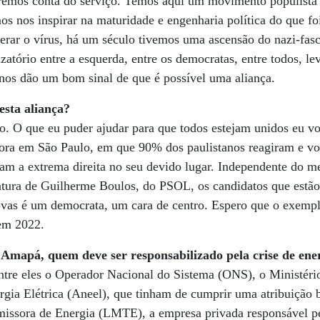
daremos conta do serviço. Temos aqui um movimento populista
s nos inspirar na maturidade e engenharia política do que foi
perar o vírus, há um século tivemos uma ascensão do nazi-fas
zatório entre a esquerda, entre os democratas, entre todos, l
nos dão um bom sinal de que é possível uma aliança.
esta aliança?
o. O que eu puder ajudar para que todos estejam unidos eu vo
ora em São Paulo, em que 90% dos paulistanos reagiram e vo
am a extrema direita no seu devido lugar. Independente do m
atura de Guilherme Boulos, do PSOL, os candidatos que estão
vas é um democrata, um cara de centro. Espero que o exempl
 em 2022.
Amapá, quem deve ser responsabilizado pela crise de ene
ntre eles o Operador Nacional do Sistema (ONS), o Ministéri
gia Elétrica (Aneel), que tinham de cumprir uma atribuição bá
issora de Energia (LMTE), a empresa privada responsável pe