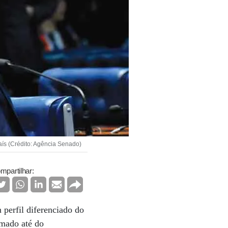
aís (Crédito: Agência Senado)
mpartilhar:
perfil diferenciado do
imado até do