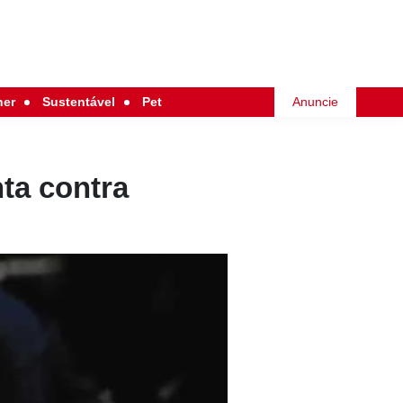
her
Sustentável
Pet
Anuncie
ta contra