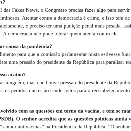
ws?
das Fakes News, o Congresso precisa fazer algo para servir 
riminosos. Atentar contra a democracia é crime, e isso tem de
ralelamente, é preciso ter uma punição penal mais pesada, as
 A democracia não pode tolerar quem atenta contra ela.
por causa da pandemia?
mento para que a comissão parlamentar mista estivesse func
iste uma pressão do presidente da República para paralisar to
sso acatou?
zar ninguém, mas que houve pressão do presidente da Repúbl
os os pedidos que estão sendo feitos para o reestabelecimen
nvolvido com as questões em torno da vacina, e tem se ma
SDB). O senhor acredita que as questões políticas ainda v
“senhor antivacinas” na Presidência da República. “O senhor