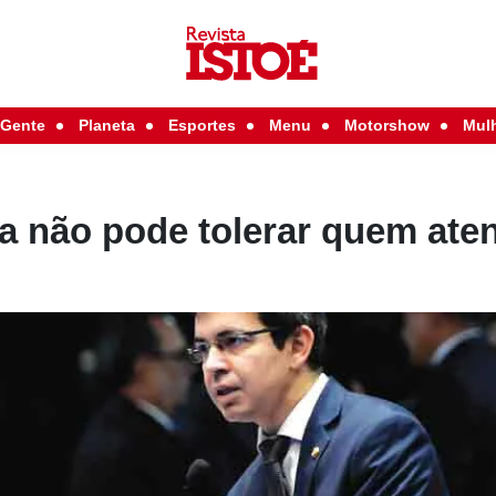
Gente
Planeta
Esportes
Menu
Motorshow
Mul
a não pode tolerar quem aten