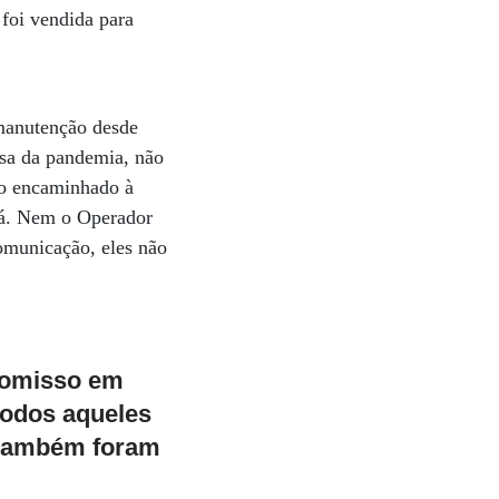
foi vendida para
manutenção desde
usa da pandemia, não
cio encaminhado à
 lá. Nem o Operador
omunicação, eles não
i omisso em
todos aqueles
 também foram