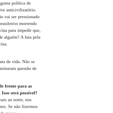
lguma política de
e anticivilizatório.
o vai ser pressionado
 brasileiros morrendo
cina para impedir que,
de alguém? A luta pela
cina.
ata de vida. Não se
 misturam questão de
de frente para as
Isso será possível?
ais ao norte, nos
ntes. Se não fizermos