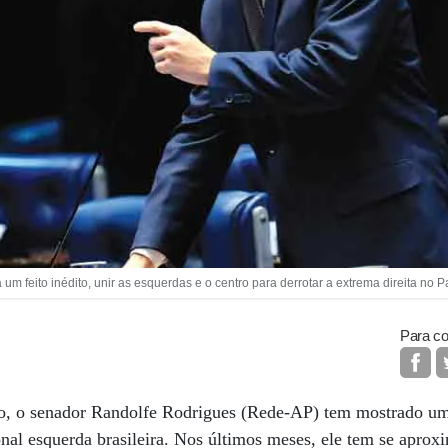
 feito inédito, unir as esquerdas e o centro para derrotar a extrema direita no P
Para co
o, o senador Randolfe Rodrigues (Rede-AP) tem mostrado um 
ional esquerda brasileira. Nos últimos meses, ele tem se aprox