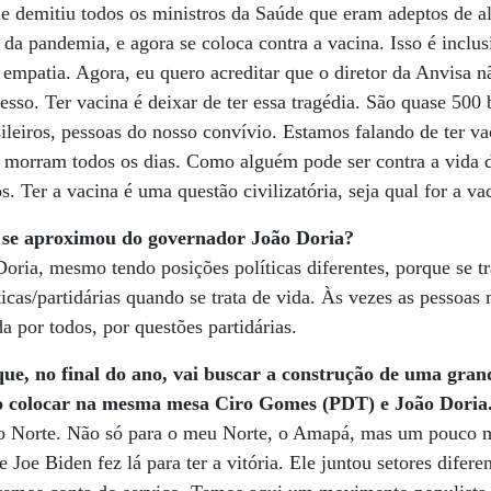
ele demitiu todos os ministros da Saúde que eram adeptos de a
a pandemia, e agora se coloca contra a vacina. Isso é inclusiv
mpatia. Agora, eu quero acreditar que o diretor da Anvisa nã
esso. Ter vacina é deixar de ter essa tragédia. São quase 500
sileiros, pessoas do nosso convívio. Estamos falando de ter va
s morram todos os dias. Como alguém pode ser contra a vida 
s. Ter a vacina é uma questão civilizatória, seja qual for a va
r se aproximou do governador João Doria?
oria, mesmo tendo posições políticas diferentes, porque se tr
ticas/partidárias quando se trata de vida. Às vezes as pessoas
a por todos, por questões partidárias.
que, no final do ano, vai buscar a construção de uma gran
do colocar na mesma mesa Ciro Gomes (PDT) e João Doria. 
 o Norte. Não só para o meu Norte, o Amapá, mas um pouco m
 Joe Biden fez lá para ter a vitória. Ele juntou setores difere