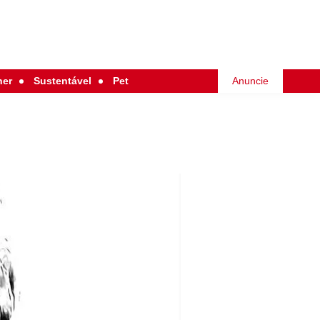
her
Sustentável
Pet
Anuncie