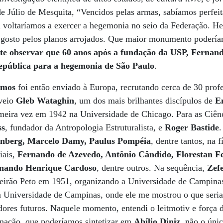
de Júlio de Mesquita, “Vencidos pelas armas, sabíamos perfei
a voltaríamos a exercer a hegemonia no seio da Federação. H
 gosto pelos planos arrojados. Que maior monumento podería
nte observar que 60 anos após a fundação da USP, Ferna
epública para a hegemonia de São Paulo
.
amos
foi então enviado à Europa, recrutando cerca de 30 profe
veio
Gleb Wataghin
, um dos mais brilhantes discípulos de
E
meira vez em 1942 na Universidade de Chicago. Para as Ciênc
ss
, fundador da Antropologia Estruturalista, e
Roger Bastide
.
enberg, Marcelo Damy, Paulus Pompéia
, dentre tantos, na f
iais,
Fernando de Azevedo, Antônio Cândido, Florestan F
nando Henrique Cardoso
, dentre outros. Na sequência,
Zef
eirão Peto em 1951, organizando a Universidade de Campin
Universidade de Campinas, onde ele me mostrou o que seria
ores futuros. Naquele momento, entendi o leitmotiv e força 
nação, que poderíamos sintetizar em
Abílio Diniz
, não o únic