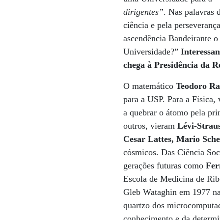
dirigentes”
. Nas palavras 
ciência e pela perseveranç
ascendência Bandeirante o
Universidade?”
Interessa
chega à Presidência da R
O matemático
Teodoro R
para a USP. Para a Física, 
a quebrar o átomo pela pri
outros, vieram
Lévi-Strau
Cesar Lattes, Mario Sch
cósmicos. Das Ciência Soc
gerações futuras como
Fer
Escola de Medicina de Rib
Gleb Wataghin em 1977 na 
quartzo dos microcomputad
conhecimento e da determi