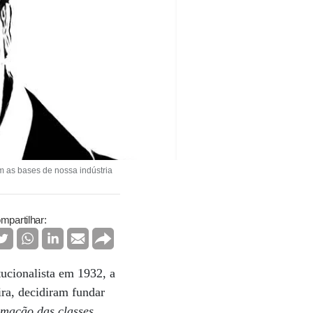
m as bases de nossa indústria
mpartilhar:
ucionalista em 1932, a
ira, decidiram fundar
ormação das classes