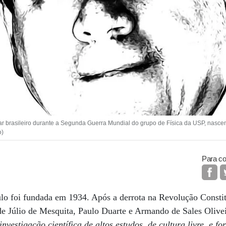
ar brasileiro durante a Segunda Guerra Mundial do grupo de Física da USP, nasce
o)
Para co
lo foi fundada em 1934. Após a derrota na Revolução Constit
s de Júlio de Mesquita, Paulo Duarte e Armando de Sales Olive
investigação científica de altos estudos, de cultura livre, e f