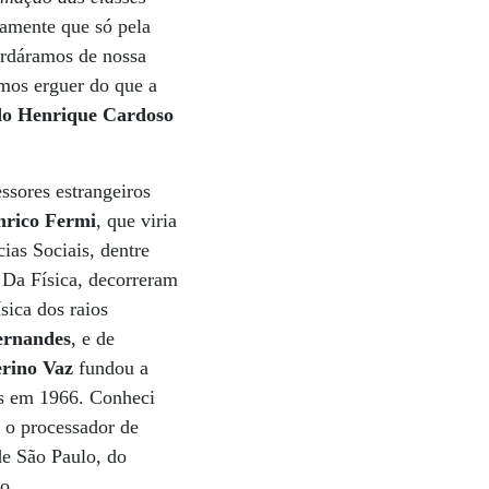
tamente que só pela
erdáramos de nossa
mos erguer do que a
ndo Henrique Cardoso
ssores estrangeiros
nrico Fermi
, que viria
ias Sociais, dentre
 Da Física, decorreram
ísica dos raios
ernandes
, e de
erino Vaz
fundou a
as em 1966. Conheci
 o processador de
de São Paulo, do
o.