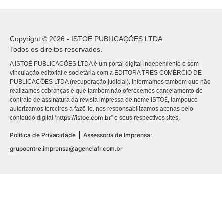
Copyright © 2026 - ISTOÉ PUBLICAÇÕES LTDA
Todos os direitos reservados.
A ISTOÉ PUBLICAÇÕES LTDA é um portal digital independente e sem
vinculação editorial e societária com a EDITORA TRES COMÉRCIO DE
PUBLICACÕES LTDA (recuperação judicial). Informamos também que não
realizamos cobranças e que também não oferecemos cancelamento do
contrato de assinatura da revista impressa de nome ISTOÉ, tampouco
autorizamos terceiros a fazê-lo, nos responsabilizamos apenas pelo
https://istoe.com.br
conteúdo digital “
” e seus respectivos sites.
|
Política de Privacidade
Assessoria de Imprensa:
grupoentre.imprensa@agenciafr.com.br