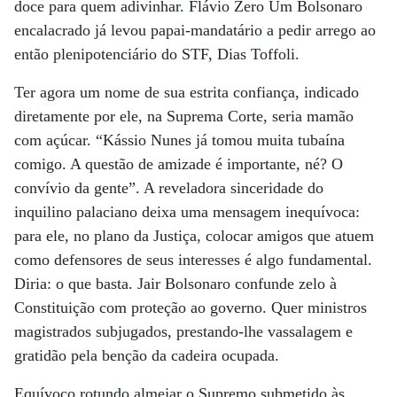
doce para quem adivinhar. Flávio Zero Um Bolsonaro
encalacrado já levou papai-mandatário a pedir arrego ao
então plenipotenciário do STF, Dias Toffoli.
Ter agora um nome de sua estrita confiança, indicado
diretamente por ele, na Suprema Corte, seria mamão
com açúcar. “Kássio Nunes já tomou muita tubaína
comigo. A questão de amizade é importante, né? O
convívio da gente”. A reveladora sinceridade do
inquilino palaciano deixa uma mensagem inequívoca:
para ele, no plano da Justiça, colocar amigos que atuem
como defensores de seus interesses é algo fundamental.
Diria: o que basta. Jair Bolsonaro confunde zelo à
Constituição com proteção ao governo. Quer ministros
magistrados subjugados, prestando-lhe vassalagem e
gratidão pela benção da cadeira ocupada.
Equívoco rotundo almejar o Supremo submetido às