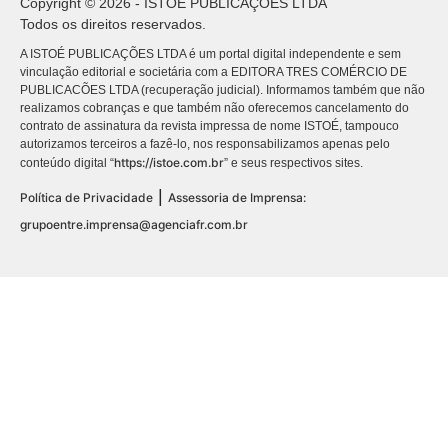
Copyright © 2026 - ISTOÉ PUBLICAÇÕES LTDA
Todos os direitos reservados.
A ISTOÉ PUBLICAÇÕES LTDA é um portal digital independente e sem
vinculação editorial e societária com a EDITORA TRES COMÉRCIO DE
PUBLICACÕES LTDA (recuperação judicial). Informamos também que não
realizamos cobranças e que também não oferecemos cancelamento do
contrato de assinatura da revista impressa de nome ISTOÉ, tampouco
autorizamos terceiros a fazê-lo, nos responsabilizamos apenas pelo
https://istoe.com.br
conteúdo digital “
” e seus respectivos sites.
|
Política de Privacidade
Assessoria de Imprensa:
grupoentre.imprensa@agenciafr.com.br