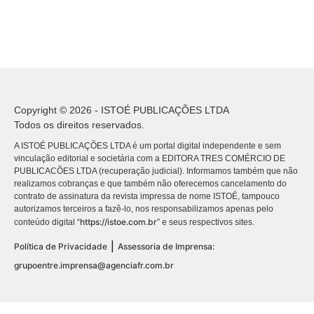
Copyright © 2026 - ISTOÉ PUBLICAÇÕES LTDA
Todos os direitos reservados.
A ISTOÉ PUBLICAÇÕES LTDA é um portal digital independente e sem
vinculação editorial e societária com a EDITORA TRES COMÉRCIO DE
PUBLICACÕES LTDA (recuperação judicial). Informamos também que não
realizamos cobranças e que também não oferecemos cancelamento do
contrato de assinatura da revista impressa de nome ISTOÉ, tampouco
autorizamos terceiros a fazê-lo, nos responsabilizamos apenas pelo
https://istoe.com.br
conteúdo digital “
” e seus respectivos sites.
|
Política de Privacidade
Assessoria de Imprensa:
grupoentre.imprensa@agenciafr.com.br