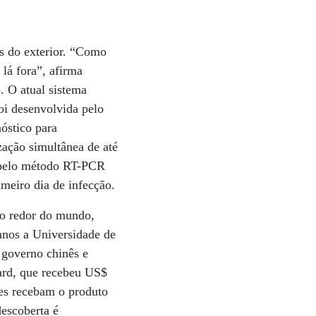
s do exterior. “Como
lá fora”, afirma
. O atual sistema
foi desenvolvida pelo
óstico para
ação simultânea de até
e pelo método RT-PCR
imeiro dia de infecção.
ao redor do mundo,
anos a Universidade de
 governo chinês e
card, que recebeu US$
res recebam o produto
descoberta é