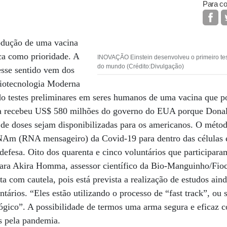
Para co
rodução de uma vacina
ca como prioridade. A
INOVAÇÃO Einstein desenvolveu o primeiro tes
do mundo (Crédito:Divulgação)
nesse sentido vem dos
iotecnologia Moderna
do testes preliminares em seres humanos de uma vacina que p
sa recebeu US$ 580 milhões do governo do EUA porque Dona
de doses sejam disponibilizadas para os americanos. O métod
Am (RNA mensageiro) da Covid-19 para dentro das células e
efesa. Oito dos quarenta e cinco voluntários que participara
Para Akira Homma, assessor científico da Bio-Manguinho/Fioc
ta com cautela, pois está prevista a realização de estudos ainda
ários. “Eles estão utilizando o processo de “fast track”, ou 
ógico”. A possibilidade de termos uma arma segura e eficaz 
s pela pandemia.