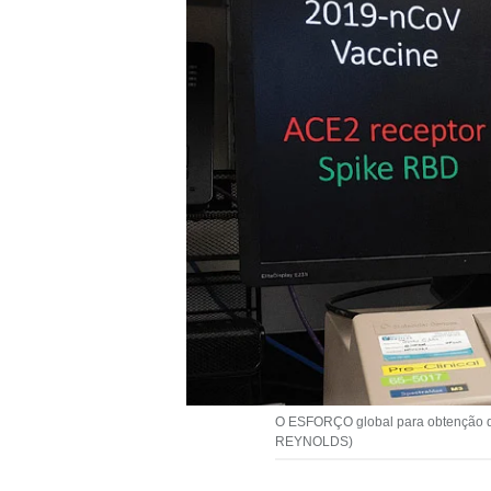
O ESFORÇO global para obtenção d
REYNOLDS)