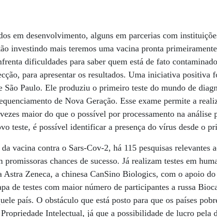
dos em desenvolvimento, alguns em parcerias com instituiçõe
tão investindo mais teremos uma vacina pronta primeiramente 
enta dificuldades para saber quem está de fato contaminado
cção, para apresentar os resultados. Uma iniciativa positiva 
de São Paulo. Ele produziu o primeiro teste do mundo de diagn
equenciamento de Nova Geração. Esse exame permite a realiz
vezes maior do que o possível por processamento na anális
 teste, é possível identificar a presença do vírus desde o pr
 da vacina contra o Sars-Cov-2, há 115 pesquisas relevantes 
om promissoras chances de sucesso. Já realizam testes em hum
 Astra Zeneca, a chinesa CanSino Biologics, com o apoio do
apa de testes com maior número de participantes a russa Bio
ele país. O obstáculo que está posto para que os países pob
Propriedade Intelectual, já que a possibilidade de lucro pela 