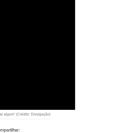
 algum” (Crédito: Divulgação)
mpartilhar: