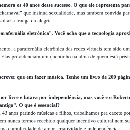
memora os 40 anos desse sucesso. O que ele representa par
karnaval” que insinua sexualidade, mas também convida par
soltar a franga da alegria.
arafernália eletrônica”. Você acha que a tecnologia aprox
nto, a parafernália eletrônica das redes virtuais tem sido um
 Elas providenciam um quentinho na alma de quem está prisio
screver que
em fazer música. Tenho um livro de 200 págin
or livre e lutava por independência, mas você e o Rober
ntiga”. O que é essencial?
 43 anos parindo músicas e filhos, trabalhamos pra cacete po
 sem nunca termos recebido qualquer incentivo cultural nem s
 uma cumplicidade de amor, criatividade e independência.