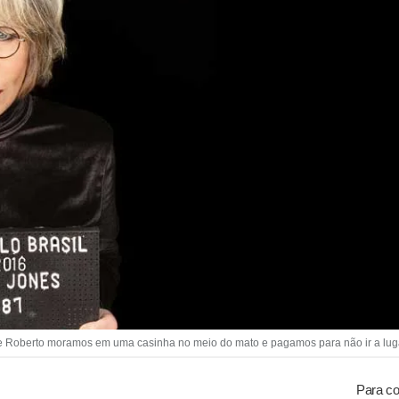
oberto moramos em uma casinha no meio do mato e pagamos para não ir a lugar
Para co