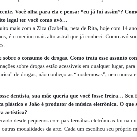
cente. Você olha para ela e pensa: “eu já fui assim”? Com
to legal ter você como avó…
ito mais com a Ziza (Izabella, neta de Rita, hoje com 14 ano
nos, é o menino mais alto astral que já conheci. Como avó s
s.
e sobre o consumo de drogas. Como trata esse assunto com
mações sobre drogas estão acessíveis em qualquer lugar, para 
urica” de drogas, não conheço as “modernosas”, nem nunca e
osse dentista, sua mãe queria que você fosse freira… Seu f
sta plástico e João é produtor de música eletrônica. O que
a artística?
ivido desde pequenos com parafernálias eletrônicas foi natur
outras modalidades da arte. Cada um escolheu seu próprio m