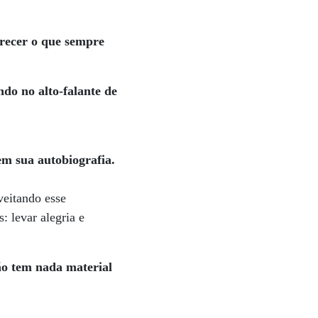
recer o que sempre
do no alto-falante de
em sua autobiografia.
veitando esse
 levar alegria e
ão tem nada material