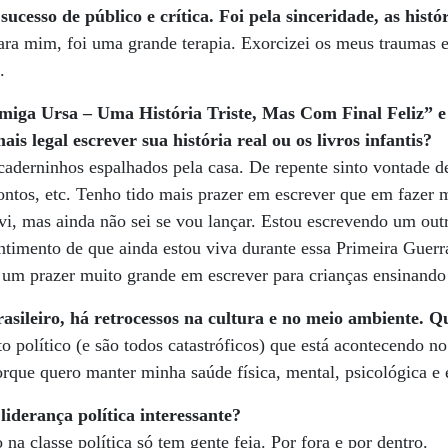
sucesso de público e crítica. Foi pela sinceridade, as his
ara mim, foi uma grande terapia. Exorcizei os meus traumas e
.
iga Ursa – Uma História Triste, Mas Com Final Feliz” e 
ais legal escrever sua história real ou os livros infantis?
caderninhos espalhados pela casa. De repente sinto vontade de
ontos, etc. Tenho tido mais prazer em escrever que em fazer 
vi, mas ainda não sei se vou lançar. Estou escrevendo um out
ntimento de que ainda estou viva durante essa Primeira Guer
 um prazer muito grande em escrever para crianças ensinando 
asileiro, há retrocessos na cultura e no meio ambiente. Q
o político (e são todos catastróficos) que está acontecendo n
rque quero manter minha saúde física, mental, psicológica e e
iderança política interessante?
na classe política só tem gente feia. Por fora e por dentro.