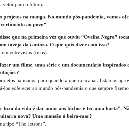
vetor para o futuro.
os projetos na manga. No mundo pós-pandemia, vamos ofe
divertimento ao povo”
 disse que
na primeira vez que ouviu “Ovelha Negra” tocan
m inveja da cantora. O que quis dizer com isso?
m entrevistas (risos).
fazer um filme, uma série e um documentário inspirados 
roduções?
projetos na manga para quando a guerra acabar. Estamos apro
á-los eoferecer ao mundo pós-pandemia o que sempre fizemos:
or luxo da vida é dar amor aos bichos e ter uma horta”. N
guitarra nova? Uma mansão à beira-mar?
ma tipo “The Jetsons”.