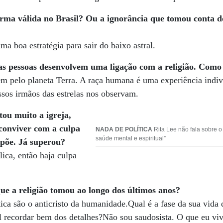
ma válida no Brasil? Ou a ignorância que tomou conta d
a boa estratégia para sair do baixo astral.
s pessoas desenvolvem uma ligação com a religião. Como 
m pelo planeta Terra. A raça humana é uma experiência indi
ssos irmãos das estrelas nos observam.
tou muito a igreja,
conviver com a culpa
NADA DE POLÍTICA
Rita Lee não fala sobre o
saúde mental e espiritual”
mpõe. Já superou?
lica, então haja culpa
e a religião tomou ao longo dos últimos anos?
tica são o anticristo da humanidade.Qual é a fase da sua vida 
il recordar bem dos detalhes?Não sou saudosista. O que eu vi