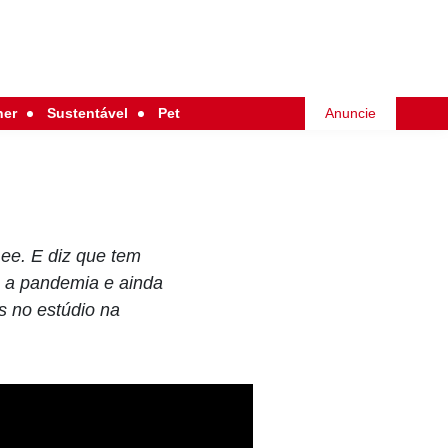
her
Sustentável
Pet
Anuncie
ee. E diz que tem
e a pandemia e ainda
s no estúdio na