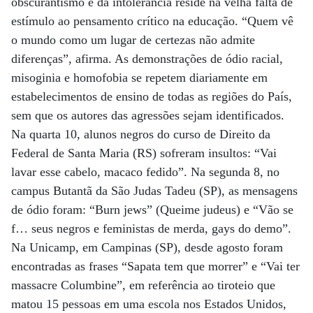
obscurantismo e da intolerância reside na velha falta de
estímulo ao pensamento crítico na educação. “Quem vê
o mundo como um lugar de certezas não admite
diferenças”, afirma. As demonstrações de ódio racial,
misoginia e homofobia se repetem diariamente em
estabelecimentos de ensino de todas as regiões do País,
sem que os autores das agressões sejam identificados.
Na quarta 10, alunos negros do curso de Direito da
Federal de Santa Maria (RS) sofreram insultos: “Vai
lavar esse cabelo, macaco fedido”. Na segunda 8, no
campus Butantã da São Judas Tadeu (SP), as mensagens
de ódio foram: “Burn jews” (Queime judeus) e “Vão se
f… seus negros e feministas de merda, gays do demo”.
Na Unicamp, em Campinas (SP), desde agosto foram
encontradas as frases “Sapata tem que morrer” e “Vai ter
massacre Columbine”, em referência ao tiroteio que
matou 15 pessoas em uma escola nos Estados Unidos,