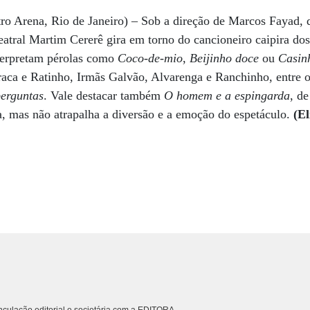
tro Arena, Rio de Janeiro) – Sob a direção de Marcos Fayad,
atral Martim Cererê gira em torno do cancioneiro caipira do
nterpretam pérolas como
Coco-de-mio
,
Beijinho doce
ou
Casin
raca e Ratinho, Irmãs Galvão, Alvarenga e Ranchinho, entre o
perguntas
. Vale destacar também
O homem e a espingarda
, d
a, mas não atrapalha a diversão e a emoção do espetáculo.
(E