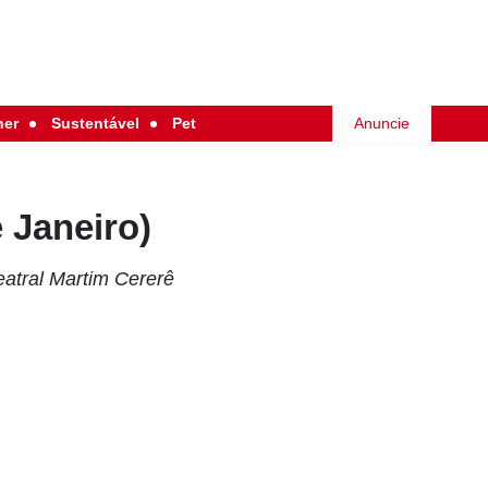
her
Sustentável
Pet
Anuncie
e Janeiro)
atral Martim Cererê