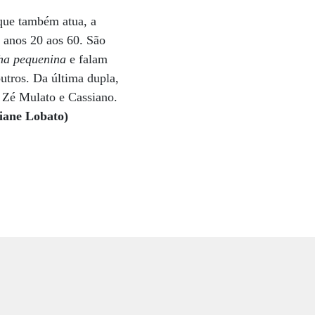
 que também atua, a
s anos 20 aos 60. São
ha pequenina
e falam
utros. Da última dupla,
e Zé Mulato e Cassiano.
liane Lobato)