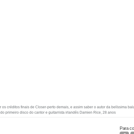
os créditos finais de Closer-perto demais, e assim saber o autor da belíssima ba
o primeiro disco do cantor e guitarrista irlandês Damien Rice, 28 anos
Para co