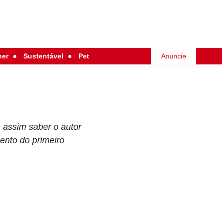
her
Sustentável
Pet
Anuncie
e assim saber o autor
ento do primeiro