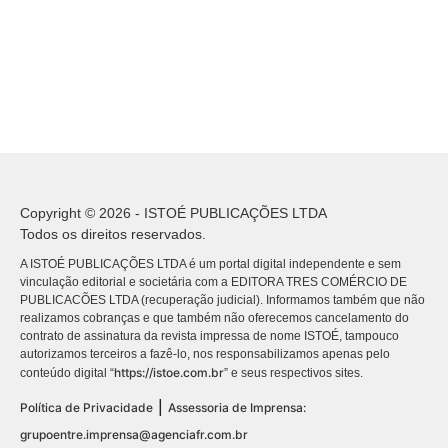
Copyright © 2026 - ISTOÉ PUBLICAÇÕES LTDA
Todos os direitos reservados.
A ISTOÉ PUBLICAÇÕES LTDA é um portal digital independente e sem
vinculação editorial e societária com a EDITORA TRES COMÉRCIO DE
PUBLICACÕES LTDA (recuperação judicial). Informamos também que não
realizamos cobranças e que também não oferecemos cancelamento do
contrato de assinatura da revista impressa de nome ISTOÉ, tampouco
autorizamos terceiros a fazê-lo, nos responsabilizamos apenas pelo
https://istoe.com.br
conteúdo digital “
” e seus respectivos sites.
|
Política de Privacidade
Assessoria de Imprensa:
grupoentre.imprensa@agenciafr.com.br