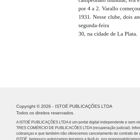
campeonato mundial, era en
por 4 a 2. Varallo começou
1931. Nesse clube, dois an
segunda-feira
30, na cidade de La Plata.
Copyright © 2026 - ISTOÉ PUBLICAÇÕES LTDA
Todos os direitos reservados.
A ISTOÉ PUBLICAÇÕES LTDA é um portal digital independente e sem vin
TRES COMÉRCIO DE PUBLICACÕES LTDA (recuperação judicial). Info
cobranças e que também não oferecemos cancelamento do contrato de a
ISTOÉ, tampouco autorizamos terceiros a fazê-lo, nos responsabilizamos