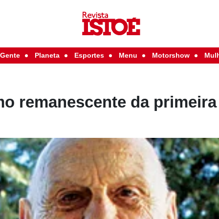
Gente
Planeta
Esportes
Menu
Motorshow
Mul
imo remanescente da primeir