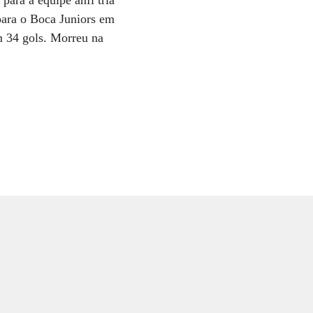
para a equipe anfi triã
 para o Boca Juniors em
m 34 gols. Morreu na