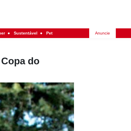
her
Sustentável
Pet
Anuncie
a Copa do