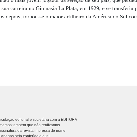
tão o mais jovem jogador da seleção de seu país, que perdeu 
 sua carreira no Gimnasia La Plata, em 1929, e se transferiu
os depois, tornou-se o maior artilheiro da América do Sul co
culação editorial e societária com a EDITORA
rmamos também que não realizamos
ssinatura da revista impressa de nome
 apenas pelo conteúdo digital