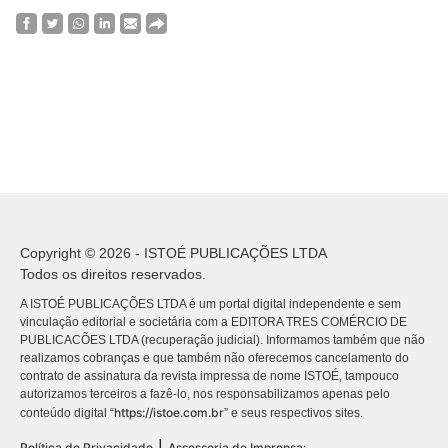
Copyright © 2026 - ISTOÉ PUBLICAÇÕES LTDA
Todos os direitos reservados.
A ISTOÉ PUBLICAÇÕES LTDA é um portal digital independente e sem
vinculação editorial e societária com a EDITORA TRES COMÉRCIO DE
PUBLICACÕES LTDA (recuperação judicial). Informamos também que não
realizamos cobranças e que também não oferecemos cancelamento do
contrato de assinatura da revista impressa de nome ISTOÉ, tampouco
autorizamos terceiros a fazê-lo, nos responsabilizamos apenas pelo
https://istoe.com.br
conteúdo digital “
” e seus respectivos sites.
|
Política de Privacidade
Assessoria de Imprensa: