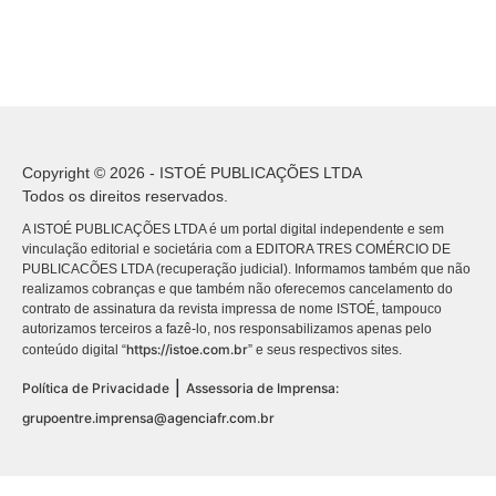
Copyright © 2026 - ISTOÉ PUBLICAÇÕES LTDA
Todos os direitos reservados.
A ISTOÉ PUBLICAÇÕES LTDA é um portal digital independente e sem
vinculação editorial e societária com a EDITORA TRES COMÉRCIO DE
PUBLICACÕES LTDA (recuperação judicial). Informamos também que não
realizamos cobranças e que também não oferecemos cancelamento do
contrato de assinatura da revista impressa de nome ISTOÉ, tampouco
autorizamos terceiros a fazê-lo, nos responsabilizamos apenas pelo
https://istoe.com.br
conteúdo digital “
” e seus respectivos sites.
|
Política de Privacidade
Assessoria de Imprensa:
grupoentre.imprensa@agenciafr.com.br